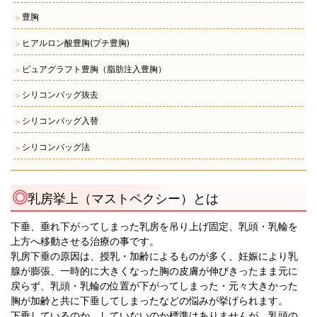
豊胸
＞
ヒアルロン酸豊胸(プチ豊胸)
＞
ピュアグラフト豊胸（脂肪注入豊胸）
＞
シリコンバッグ抜去
＞
シリコンバッグ入替
＞
シリコンバッグ法
＞
乳房挙上（マストペクシー）とは
下垂、垂れ下がってしまった乳房を吊り上げ固定、乳頭・乳輪を
上方へ移動させる治療の事です。
乳房下垂の原因は、授乳・加齢によるものが多く、妊娠により乳
腺が膨張、一時的に大きくなった胸の皮膚が伸びきったまま元に
戻らず、乳頭・乳輪の位置が下がってしまった・元々大きかった
胸が加齢と共に下垂してしまったなどの悩みが挙げられます。
下垂しているのか、していないのか標準はありませんが、乳頭の