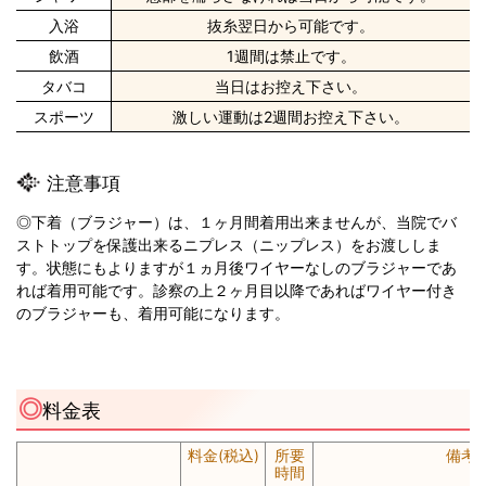
入浴
抜糸翌日から可能です。
飲酒
1週間は禁止です。
タバコ
当日はお控え下さい。
スポーツ
激しい運動は2週間お控え下さい。
注意事項
◎下着（ブラジャー）は、１ヶ月間着用出来ませんが、当院でバ
ストトップを保護出来るニプレス（ニップレス）をお渡ししま
す。状態にもよりますが１ヵ月後ワイヤーなしのブラジャーであ
れば着用可能です。診察の上２ヶ月目以降であればワイヤー付き
のブラジャーも、着用可能になります。
料金表
料金(税込)
所要
備考
時間