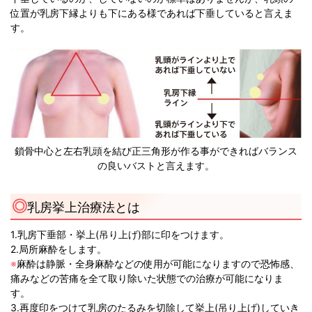
位置が乳房下縁よりも下にある様であれば下垂していると言えま
す。
鎖骨中心と左右乳頭を結び正三角形が作る事ができればバランス
の良いバストと言えます。
乳房挙上治療法とは
1.乳房下垂部・挙上(吊り上げ)部に印をつけます。
2.局所麻酔をします。
※
麻酔は静脈・全身麻酔などの使用が可能になりますので恐怖感、
痛みなどの苦痛を全て取り除いた状態での治療が可能になりま
す。
3.再度印をつけて乳房のたるみを切除して挙上(吊り上げ)していき