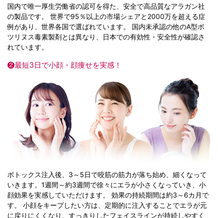
国内で唯一厚生労働省の認可を得た、安全で高品質なアラガン社
の製品です。 世界で95％以上の市場シェアと2000万を超える症
例があり、世界各国で選ばれています。 国内未承認の他のA型ボ
ツリヌス毒素製剤とは異なり、日本での有効性・安全性が確認さ
れています。
❷最短3日で小顔・顔痩せを実感！
ボトックス注入後、3～5日で咬筋の筋力が落ち始め、細くなって
いきます。1週間～約3週間で徐々にエラが小さくなっていき、小
顔効果を実感していただけます。 効果の持続期間は約3～6カ月で
す。 小顔をキープしたい方は、定期的に注入することでエラが元
に戻りにくくなり、すっきりしたフェイスラインが持続しやすく