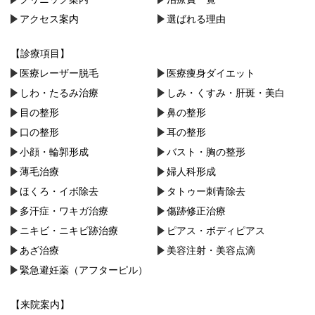
アクセス案内
選ばれる理由
【診療項目】
医療レーザー脱毛
医療痩身ダイエット
しわ・たるみ治療
しみ・くすみ・肝斑・美白
目の整形
鼻の整形
口の整形
耳の整形
小顔・︎輪郭形成
バスト・胸の整形
薄毛治療
婦人科形成
ほくろ・イボ除去
タトゥー刺青除去
多汗症・ワキガ治療
傷跡修正治療
ニキビ・ニキビ跡治療
ピアス・ボディピアス
あざ治療
美容注射・美容点滴
緊急避妊薬（アフターピル）
【来院案内】