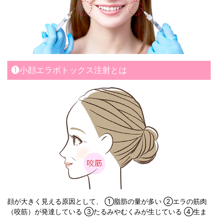
❶小顔エラボトックス注射とは
顔が大きく見える原因として、 ①脂肪の量が多い ②エラの筋肉
（咬筋）が発達している ③たるみやむくみが生じている ④生ま