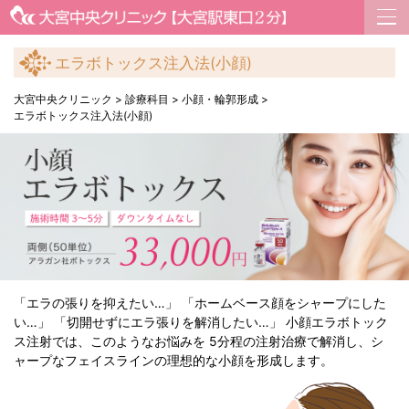
エラボトックス注入法(小顔)
大宮中央クリニック
>
診療科目
>
小顔・輪郭形成
>
エラボトックス注入法(小顔)
「エラの張りを抑えたい…」 「ホームベース顔をシャープにした
い…」 「切開せずにエラ張りを解消したい…」 小顔エラボトック
ス注射では、このようなお悩みを 5分程の注射治療で解消し、シ
ャープなフェイスラインの理想的な小顔を形成します。