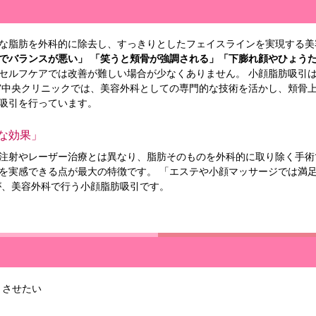
な脂肪を外科的に除去し、すっきりとしたフェイスラインを実現する
でバランスが悪い」
「笑うと頬骨が強調される」「下膨れ顔やひょう
セルフケアでは改善が難しい場合が少なくありません。 小顔脂肪吸引
宮中央クリニックでは、美容外科としての専門的な技術を活かし、頬骨
吸引を行っています。
な効果」
注射やレーザー治療とは異なり、脂肪そのものを外科的に取り除く手術
を実感できる点が最大の特徴です。 「エステや小顔マッサージでは満
が、美容外科で行う小顔脂肪吸引です。
リさせたい