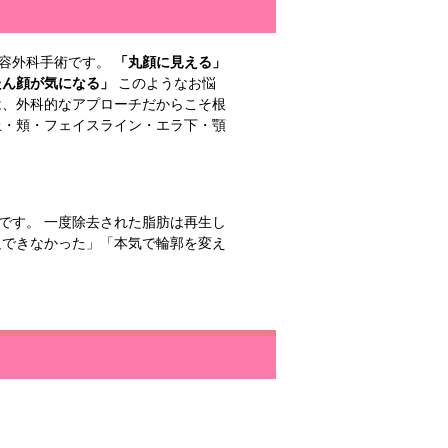
美容外科手術です。
「丸顔に見える」
たん顔が気になる」
このようなお悩
は、外科的なアプローチだからこそ根
上・頬・フェイスライン・エラ下・顎
です。 一度除去された脂肪は再生し
足できなかった」「本気で輪郭を変え