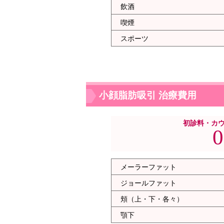
飲酒
喫煙
スポーツ
小顔脂肪吸引 治療費用
初診料・カ
0
メーラーファット
ジョールファット
頬（上・下・各々）
顎下