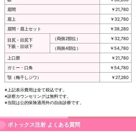
眉間
￥21,780
眉上
￥32,780
眉間・眉上セット
￥38,280
（両側2部位）
￥32,780
目尻・目尻下
下眼・目頭下
（両側4部位）
￥54,780
上口唇
￥21,780
ガミー・口角
￥54,780
顎（梅干しジワ）
￥27,280
※上記表示費用は全て税込です。
※診察カウンセリングは無料です。
※当院は公的保険適用外の自由診療です。
ボトックス注射 よくある質問