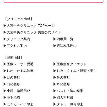
【クリニック情報】
大宮中央クリニック TOPページ
大宮中央クリニック 男性公式サイト
クリニック案内
治療費一覧
アクセス案内
選ばれる理由
【診療項目】
医療レーザー脱毛
医療痩身ダイエット
しわ・たるみ治療
しみ・くすみ・肝斑・美白
目の整形
鼻の整形
口の整形
耳の整形
小顔・︎輪郭形成
バスト・胸の整形
薄毛治療
婦人科形成
ほくろ・イボ除去
タトゥー刺青除去