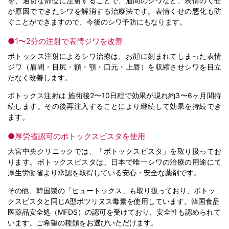
を、適切な部位に注射することで、眉間のシワなど、表情のくせ
が原因でできたシワを解消する治療法です。表情くせの悪化も防
ぐことができますので、今後のシワ予防にもなります。
●1〜2分の注射で表情ジワを改善
ボトックス注射によるシワ治療は、お顔に刻まれてしまった表情
ジワ（眉間・目尻・額・顎・口元・上唇）を収縮させシワを目立
たなく改善します。
ボトックス注射は 施術後2〜10日程で効果が現れ約3〜6ヶ月間持
続します。その後再注入することにより継続して効果を持続でき
ます。
●厚労省認可のボトックスビスタを使用
大宮中央クリニックでは、「ボトックスビスタ」を取り扱ってお
ります。ボトックスビスタは、日本で唯一シワの治療の用途にて
厚生労働省より承認を取得している安心・安全な薬剤です。
その他、韓国製の「ヒュートックス」も取り扱っており、ボトッ
クスビスタと同じA型ボツリヌス毒素を使用しています。韓国食品
医薬品安全処（MFDS）の認可を受けており、安全性も認められて
います。ご希望の種類をお選びいただけます。