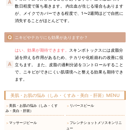
数日程度で落ち着きます。 内出血が生じる場合もあります
が、メイクでカバーできる程度で、1〜2週間ほどで自然に
消失することがほとんどです。
ニキビやテカリにも効果がありますか？
はい、効果が期待できます。
スキンボトックスには皮脂分
泌を抑える作用があるため、テカリや化粧崩れの改善に役
立ちます。 また、皮脂の過剰分泌をコントロールすること
で、ニキビができにくい肌環境へと整える効果も期待でき
ます。
美肌・お肌の悩み（しみ・くすみ・美白・肝斑）MENU
美肌・お肌の悩み（しみ・くす
リバースピール
＞
＞
み・美白・肝斑）
マッサージピール
フレンチショットメソスキンリニ
＞
＞
ュー