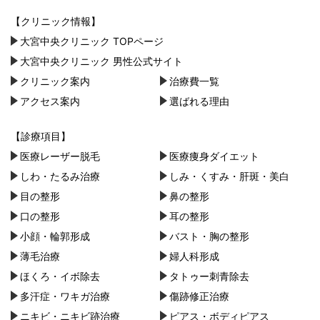
【クリニック情報】
大宮中央クリニック TOPページ
大宮中央クリニック 男性公式サイト
クリニック案内
治療費一覧
アクセス案内
選ばれる理由
【診療項目】
医療レーザー脱毛
医療痩身ダイエット
しわ・たるみ治療
しみ・くすみ・肝斑・美白
目の整形
鼻の整形
口の整形
耳の整形
小顔・︎輪郭形成
バスト・胸の整形
薄毛治療
婦人科形成
ほくろ・イボ除去
タトゥー刺青除去
多汗症・ワキガ治療
傷跡修正治療
ニキビ・ニキビ跡治療
ピアス・ボディピアス