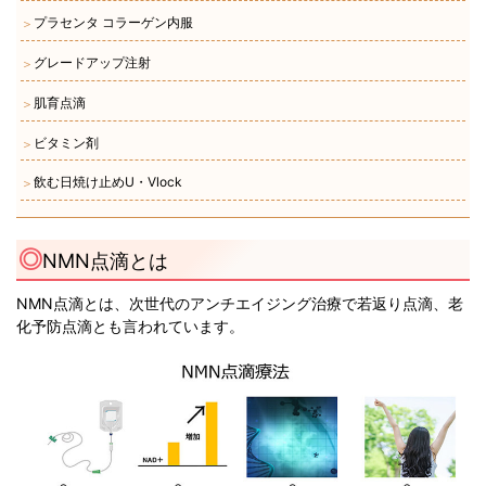
プラセンタ コラーゲン内服
＞
グレードアップ注射
＞
肌育点滴
＞
ビタミン剤
＞
飲む日焼け止めU・Vlock
＞
NMN点滴とは
NMN点滴とは、次世代のアンチエイジング治療で若返り点滴、老
化予防点滴とも言われています。