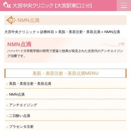
NMN点滴
大宮中央クリニック
>
診療科目
>
美肌・美容注射・美容点滴
>
NMN点滴
NMN点滴
ハーバード大学医学部の研究で若返り効果が発見された次世代のアンチエイジン
グ治療です。
美肌・美容注射・美容点滴MENU
美肌・美容注射・美容点滴
＞
NMN点滴
＞
アンチエイジング
＞
二日酔い点滴
＞
プラセンタ注射
＞