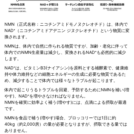
NMN（正式名称：ニコチンアミドモノヌクレオチド）は、体内で
NAD⁺（ニコチンアミドアデニン ジヌクレオチド）という物質に変
換されます。
NMNは、体内で自然に作られる物質ですが、加齢・老化に伴って
体内でのNMN生産量は減少し、変換されるNAD⁺も必然的に減少
します。
NAD⁺は、ビタミンB3(ナイアシン)を原料とする補酵素で、健康維
持や体力維持などの細胞エネルギーの生成に必要な物質であるた
め、減少することで体内では様々なトラブルが起こります。
体内で起こりうるトラブルを回避、予防するためにNMNを補い(増
やす)、NAD⁺を増やさなければなりません。
NMNを確実に効率よく補う(増やす)には、点滴による摂取が最適
です。
NMNを食品で補う(増やす)場合、ブロッコリーでは1日に約
40kg（約2,000房）の量が必要となりますが、摂取できる量では
ありません。