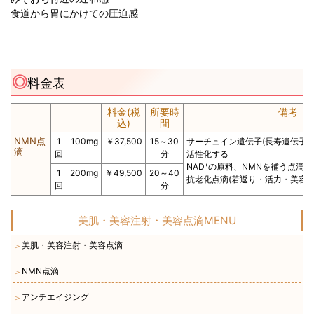
食道から胃にかけての圧迫感
料金表
料金(税
所要時
備考
込)
間
NMN点
1
100mg
￥37,500
15～30
サーチュイン遺伝子(長寿遺伝子)
滴
回
分
活性化する
NAD⁺の原料、NMNを補う点滴治
1
200mg
￥49,500
20～40
抗老化点滴(若返り・活力・美容代
回
分
美肌・美容注射・美容点滴MENU
美肌・美容注射・美容点滴
＞
NMN点滴
＞
アンチエイジング
＞