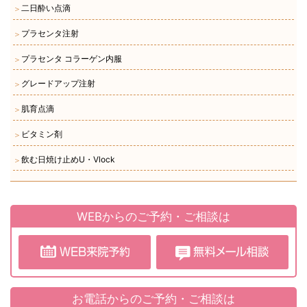
二日酔い点滴
＞
プラセンタ注射
＞
プラセンタ コラーゲン内服
＞
グレードアップ注射
＞
肌育点滴
＞
ビタミン剤
＞
飲む日焼け止めU・Vlock
＞
WEBからのご予約・ご相談は
お電話からのご予約・ご相談は