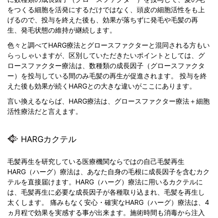
をつくる細胞を活発にするだけではなく、頭皮の細胞活性をも上
げるので、投与を終えた後も、効果が落ちずに発毛や毛髪の再
生、発毛状態の維持が継続します。
色々と調べてHARG療法とグロースファクターと混同される方もい
らっしゃいますが、区別していただきたいポイントとしては、グ
ロースファクター療法は、数種類の成長因子（グロースファクタ
ー）を投与している間のみ毛髪の再生が促進されます。 投与を終
えた後も効果が続くHARGとの大きな違いがここにあります。
言い換えるならば、HARG療法は、グロースファクター療法＋細胞
活性療法だと言えます。
HARGカクテル
毛髪再生を研究している医療機関ならではの自己毛髪再生
HARG（ハーグ）療法は、あなた自身の毛根に成長因子を含むカク
テルを直接届けます。HARG（ハーグ）療法に用いるカクテルに
は、毛髪再生に必要な成長因子が各種取り込まれ、毛髪を再生し
太くします。 痛みもなく安心・確実なHARG（ハーグ）療法は、4
ヵ月程で効果を実感する事が出来ます。施術時間も消毒から注入