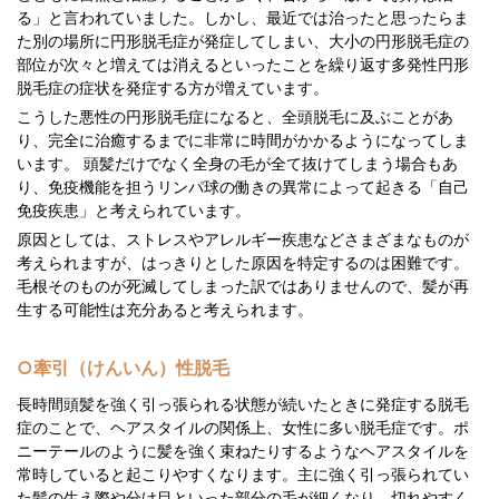
る」と言われていました。しかし、最近では治ったと思ったらま
た別の場所に円形脱毛症が発症してしまい、大小の円形脱毛症の
部位が次々と増えては消えるといったことを繰り返す多発性円形
脱毛症の症状を発症する方が増えています。
こうした悪性の円形脱毛症になると、全頭脱毛に及ぶことがあ
り、完全に治癒するまでに非常に時間がかかるようになってしま
います。 頭髪だけでなく全身の毛が全て抜けてしまう場合もあ
り、免疫機能を担うリンパ球の働きの異常によって起きる「自己
免疫疾患」と考えられています。
原因としては、ストレスやアレルギー疾患などさまざまなものが
考えられますが、はっきりとした原因を特定するのは困難です。
毛根そのものが死滅してしまった訳ではありませんので、髪が再
生する可能性は充分あると考えられます。
○牽引（けんいん）性脱毛
長時間頭髪を強く引っ張られる状態が続いたときに発症する脱毛
症のことで、ヘアスタイルの関係上、女性に多い脱毛症です。ポ
ニーテールのように髪を強く束ねたりするようなヘアスタイルを
常時していると起こりやすくなります。主に強く引っ張られてい
た髪の生え際や分け目といった部分の毛が細くなり、切れやすく