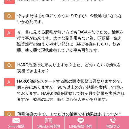
Q.
今はまだ薄毛が気にならないのですが、今後薄毛にならな
いか心配です。
今、目に見える脱毛が無い方でもFAGAを防ぐため、治療を
A.
行う事が出来ます。大きな副作用もない為、頭頂部・生え
際等進行の始まりやすい部分にHARG治療をしたり、飲み
薬、塗り薬で現状維持していく事も可能です。
Q.
HARG治療は効果ありますか？また、どのくらいで効果を
実感できますか？
HARG治療をスタートする際の頭皮状態は異なりますので、
A.
個人差はありますが、90％以上の方が効果を実感して頂い
ております。HARG治療を開始して数ヶ月で効果を実感され
ますが、効果の出方、時期にも個人差があります。
Q.
薄毛治療の中で、１つだけの治療でも効果はありますか？
内服・塗り薬・HARG治療法、治療によりアプローチ方法は
A.