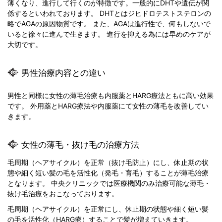
薄くなり、進行して行くのが特徴です。一般的にDHTや遺伝が関
係するといわれております。 DHTとはジヒドロテストステロンの
略でAGAの原因物質です。 また、AGAは進行性で、何もしないで
いると徐々に進んで生きます。 進行を抑える為には早めのケアが
大切です。
男性治療内容との違い
男性と同様に女性の薄毛治療も内服薬とHARG療法ともに高い効果
です。 外用薬とHARG療法や内服薬にて女性の薄毛を改善してい
きます。
女性の薄毛・抜け毛の治療方法
毛周期（ヘアサイクル）を正常（抜け毛防止）にし、休止期の状
態や細く短い髪の毛を活性化（発毛・育毛）することが薄毛治療
となります。 中央クリニックでは医療機関のみ治療可能な薄毛・
抜け毛治療をおこなっております。
毛周期（ヘアサイクル）を正常にし、休止期の状態や細く短い髪
の毛を活性化（HARG療）することで髪が増えていきます。