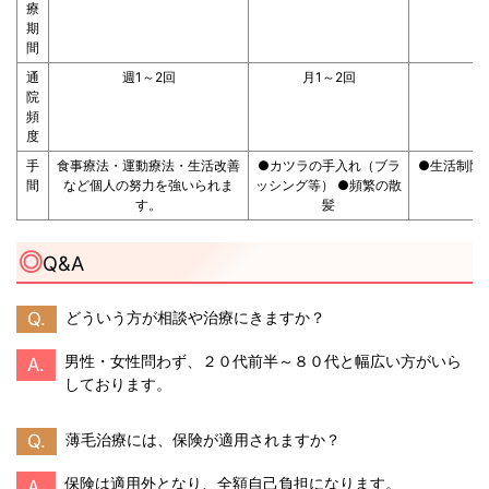
療
期
間
通
週1～2回
月1～2回
院
頻
度
手
食事療法・運動療法・生活改善
●カツラの手入れ（ブラ
●生活制限
間
など個人の努力を強いられま
ッシング等） ●頻繁の散
す。
髪
Q&A
Q.
どういう方が相談や治療にきますか？
男性・女性問わず、２０代前半～８０代と幅広い方がいら
A.
しております。
Q.
薄毛治療には、保険が適用されますか？
保険は適用外となり、全額自己負担になります。
A.