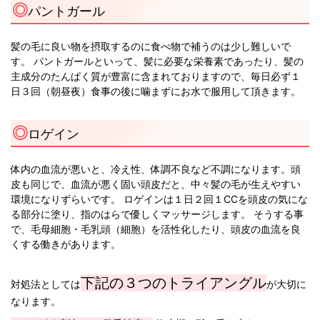
パントガール
髪の毛に良い物を摂取するのに食べ物で補うのは少し難しいで
す。 パントガールといって、髪に必要な栄養素であったり、髪の
主成分のたんぱく質が豊富に含まれておりますので、毎日必ず１
日３回（朝昼夜）食事の後に噛まずにお水で服用して頂きます。
ロゲイン
体内の血流が悪いと、冷え性、体調不良など不調になります。頭
皮も同じで、血流が悪く固い頭皮だと、中々髪の毛が生えやすい
環境になりずらいです。 ロゲインは１日２回１CCを頭皮の気にな
る部分に塗り、指のはらで優しくマッサージします。 そうする事
で、毛母細胞・毛乳頭（細胞）を活性化したり、頭皮の血流を良
くする働きがあります。
下記の３つのトライアングル
対処法としては
が大切に
なります。