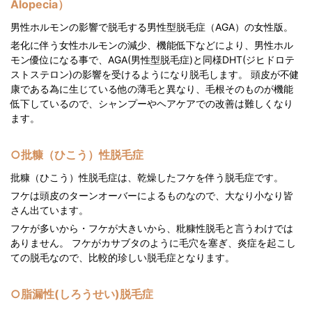
Alopecia）
男性ホルモンの影響で脱毛する男性型脱毛症（AGA）の女性版。
老化に伴う女性ホルモンの減少、機能低下などにより、男性ホル
モン優位になる事で、AGA(男性型脱毛症)と同様DHT(ジヒドロテ
ストステロン)の影響を受けるようになり脱毛します。 頭皮が不健
康である為に生じている他の薄毛と異なり、毛根そのものが機能
低下しているので、シャンプーやヘアケアでの改善は難しくなり
ます。
○批糠（ひこう）性脱毛症
批糠（ひこう）性脱毛症は、乾燥したフケを伴う脱毛症です。
フケは頭皮のターンオーバーによるものなので、大なり小なり皆
さん出ています。
フケが多いから・フケが大きいから、粃糠性脱毛と言うわけでは
ありません。 フケがカサブタのように毛穴を塞ぎ、炎症を起こし
ての脱毛なので、比較的珍しい脱毛症となります。
○脂漏性(しろうせい)脱毛症