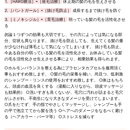
⒈［HARG療法］⇨［発毛治療］
休止期の髪の毛を生えさせる
⒉［パントガール］⇨［抜け毛防止］
成長するまで抜け毛を防ぐ
⒊［ミノキシジル］⇨［育毛治療］
弱っている髪の毛を活性化させ
る
勿論１つずつの効果も大切ですし、その方によっては気になる部
分、症状も異なります。 抜け毛を防止しても、生えてくる髪の量
が少なければ薄毛として気になってしまいます。 抜け毛も防止、
今ある自分の弱っている髪の毛を活性化させ、お休みしている髪
の毛を活性化させ生えさせる事により、相乗効果も得られます。
○ホルモンバランスを整える為にプラセンタカプセルを服用頂く
事もおすすめ致します。 ○髪の毛の栄養を補い、尚且つ、低刺激
のシャンプー・リンスの使用をおすすめ致します。 ○体はもちろ
ん、頭皮の血流を良くする （湯船に入りながら、頭皮マッサージ
も効果的） ○洗いすぎも良くないが、毛穴に汚れが詰まると毛穴
がふさがれ、不衛生になり大きなダメージを受けてしまいます。
○爪をたてず、手の指でやさしくマッサージし、シャンプーも手
の平で泡立ててから髪を洗う ○ヘアへのダメージをなるべく避け
る（ヘアカラー・パーマ等） ○ストレスを減らす