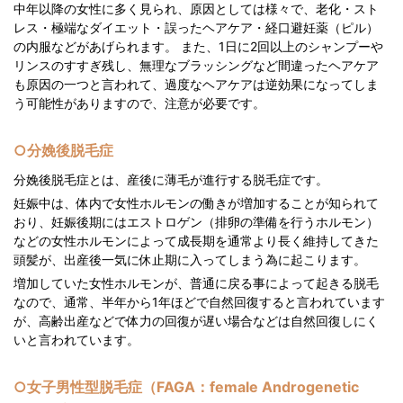
中年以降の女性に多く見られ、原因としては様々で、老化・スト
レス・極端なダイエット・誤ったヘアケア・経口避妊薬（ピル）
の内服などがあげられます。 また、1日に2回以上のシャンプーや
リンスのすすぎ残し、無理なブラッシングなど間違ったヘアケア
も原因の一つと言われて、過度なヘアケアは逆効果になってしま
う可能性がありますので、注意が必要です。
○分娩後脱毛症
分娩後脱毛症とは、産後に薄毛が進行する脱毛症です。
妊娠中は、体内で女性ホルモンの働きが増加することが知られて
おり、妊娠後期にはエストロゲン（排卵の準備を行うホルモン）
などの女性ホルモンによって成長期を通常より長く維持してきた
頭髪が、出産後一気に休止期に入ってしまう為に起こります。
増加していた女性ホルモンが、普通に戻る事によって起きる脱毛
なので、通常、半年から1年ほどで自然回復すると言われています
が、高齢出産などで体力の回復が遅い場合などは自然回復しにく
いと言われています。
○女子男性型脱毛症（FAGA：female Androgenetic