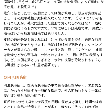
脂漏性(しろうせい)脱毛症とは、皮脂の過剰分泌によって頭皮に炎
症が起こる脱毛症です。
毛穴に詰まった古い皮脂によって細菌が繁殖し、頭皮が炎症を起
こし、その結果毛根が維持出来なくなります。 分かりにくいかも
しれませんが、毛穴に詰まった皮脂で薄くなるのではなく、最終
的に炎症によるものですので、非常に珍しい脱毛症です。 頭皮が
油っぽいから脂漏性脱毛ではありません。
皮脂の過剰分泌を防ぐ為には、油っぽい食事を控え、適度な頻度
での洗髪が必要となります。洗髪は1日1回で充分です。シャンプ
ーカスが溜まらない様に、しっかりと洗い流してください。 皮脂
は乾燥などから守る為に分泌されますので、1日に数回の洗髪をす
るなど、皮脂を落としすぎると、余計に皮脂が分泌されやすくな
る可能性があるので注意が必要です。
○円形脱毛症
円形脱毛症は、数ある脱毛症の中で最も発症数が多く、老若男女
にかかわらず発症する一般的な疾患で、何の前触れもなく一気に
髪が抜け落ちる脱毛症です。
直径1センチから3センチ程度の円形に髪が抜け落ち、時間の経過
とともに自然と治癒することが多く、昔から「放っておけば治