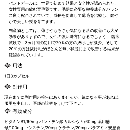
パントガールは、世界で初めて効果と安全性が認められた、
女性専用の飲む育毛薬です。毛髪に必要な栄養成分がバラン
ス良く配合されていて、成長を促進して薄毛を治療し、健や
かで美しい髪を育てます。
副産物としては、薄さやもろさが気になる爪の改善にも大変
効果がありますので、女性の強い味方になるでしょう。 臨床
試験で、3ヵ月間の使用で70％の方の抜け毛が減少、そして
20％の方は抜け毛がほとんど無い状態にまで改善する結果が
確認されています。
用法
1日3カプセル
副作用
現在までに副作用の報告はありませんが、気になる事があれば、
服用を中止し、医師の診察をうけて下さい。
有効成分
ビタミンB1/60mg パントテン酸カルシウム/60mg 薬用酵
母/100mg L-シスチン/20mg ケラチン/20mg パラアミノ安息香