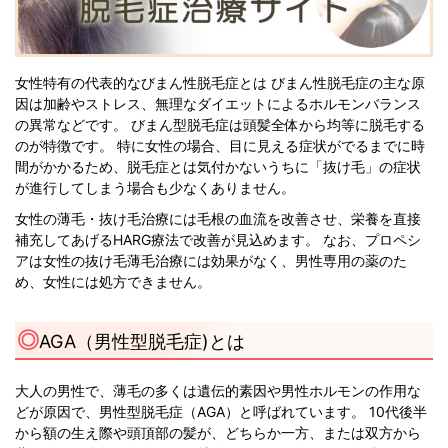
女性特有の代表的なびまん性脱毛症とは びまん性脱毛症の主な原
因は加齢やストレス、無理なダイエットによるホルモンバランス
の異常などです。 びまん型脱毛症は頭髪全体から均等に脱毛する
のが特徴です。 特に女性の場合、目に見える症状がでるまでに時
間がかかるため、脱毛症とは気付かないうちに「抜け毛」の症状
が進行してしまう場合も少なくありません。
女性の薄毛・抜け毛治療には毛根の血流を改善させ、栄養を直接
補充してあげるHARG療法で改善が見込めます。 なお、プロペシ
アは女性の抜け毛薄毛治療には効果がなく、男性専用の薬のた
め、女性には処方できません。
AGA（男性型脱毛症)とは
大人の男性で、薄毛の多くは遺伝的素因や男性ホルモンの作用な
どが原因で、男性型脱毛症（AGA）と呼ばれています。 10代後半
から額の生え際や頭頂部の髪が、どちらか一方、または双方から