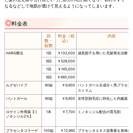
なるなどして地肌が透けて見えるようになってしまいます。
料金表
回
料金（税
内容
数・
込）
錠数
HARG療法
1回
￥132,000
成長因子を用いた毛髪再生治療
6回
￥528,000
1回
￥165,000
6回
￥660,000
ルグゼバイブ
90錠
￥9,900
パントガール主成分＋馬プラセン
ストラム
パントガール
90錠
￥9,900
女性型脱毛症に特化した内服薬
ロゲイン外用薬【ミ
1本
￥7,700
ミノキシジル配合の育毛剤
ノキシジル2％】
プラセンタコラーゲ
100錠
￥12,960
プラセンタエキス栄養素を身体の