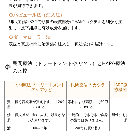
果が期待できます。
○パピュール法（注入法）
細い注射針33Gで頭皮の表皮部分にHARGカクテルを細かく注
射し、皮下組織に有効成分を届けます。
○ダーマローラー法
表皮と真皮の間に治療薬を注入し、有効成分を届けます。
民間療法（トリートメントやカツラ）とHARG療法
の比較
民間療法 ＊トリートメント
民間療法 ＊カツラ
HARG療
ヘアケアなど
療機関の
費
軽く高級車が買えます。 （200
素材により高額。 （60万
用
～300万）
～150万）
効
個人差が非常にあり、 効果がな
一時的。 そもそもご自身
男性にも女
果
い人もいます。
の髪ではありません。
果 
治
1年～3年
2年毎に買い替え
3