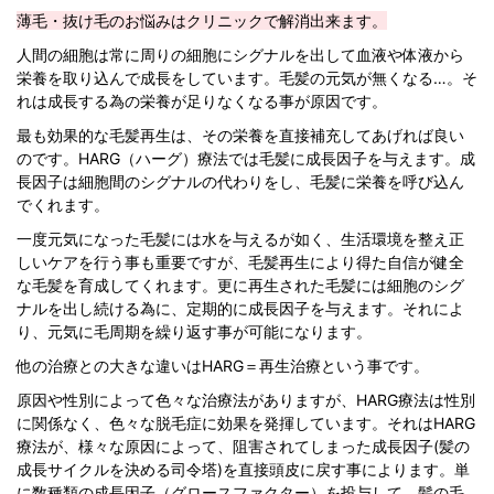
薄毛・抜け毛のお悩みはクリニックで解消出来ます。
人間の細胞は常に周りの細胞にシグナルを出して血液や体液から
栄養を取り込んで成長をしています。毛髪の元気が無くなる…。そ
れは成長する為の栄養が足りなくなる事が原因です。
最も効果的な毛髪再生は、その栄養を直接補充してあげれば良い
のです。HARG（ハーグ）療法では毛髪に成長因子を与えます。成
長因子は細胞間のシグナルの代わりをし、毛髪に栄養を呼び込ん
でくれます。
一度元気になった毛髪には水を与えるが如く、生活環境を整え正
しいケアを行う事も重要ですが、毛髪再生により得た自信が健全
な毛髪を育成してくれます。更に再生された毛髪には細胞のシグ
ナルを出し続ける為に、定期的に成長因子を与えます。それによ
り、元気に毛周期を繰り返す事が可能になります。
他の治療との大きな違いはHARG＝再生治療という事です。
原因や性別によって色々な治療法がありますが、HARG療法は性別
に関係なく、色々な脱毛症に効果を発揮しています。それはHARG
療法が、様々な原因によって、阻害されてしまった成長因子(髪の
成長サイクルを決める司令塔)を直接頭皮に戻す事によります。単
に数種類の成長因子（グロースファクター）を投与して、髪の毛