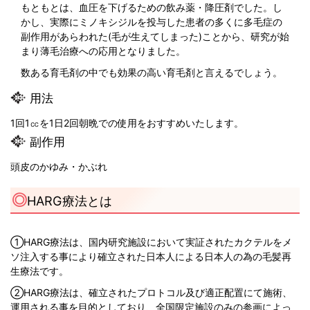
もともとは、血圧を下げるための飲み薬・降圧剤でした。し
かし、実際にミノキシジルを投与した患者の多くに多毛症の
副作用があらわれた(毛が生えてしまった)ことから、研究が始
まり薄毛治療への応用となりました。
数ある育毛剤の中でも効果の高い育毛剤と言えるでしょう。
用法
1回1㏄を1日2回朝晩での使用をおすすめいたします。
副作用
頭皮のかゆみ・かぶれ
HARG療法とは
①HARG療法は、国内研究施設において実証されたカクテルをメ
ソ注入する事により確立された日本人による日本人の為の毛髪再
生療法です。
②HARG療法は、確立されたプロトコル及び適正配置にて施術、
運用される事を目的としており、全国限定施設のみの参画によっ