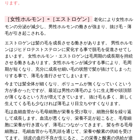
ります。
［女性ホルモン］⇨［エストロゲン］
老化により女性ホル
モンの分泌が減少し、男性ホルモンの働きが強まり、抜け毛・薄
毛が引き起こされる。
エストロゲンは髪の毛を成長させる働きがあります。 男性ホルモ
ンはジヒドロテストステロンに変化する事で脱毛を促進させてし
まいます。 女性ホルモン・エストロゲンは毛周期の成長期を持続
させる働きもあります。女性ホルモンが減少する事により、毛周
期が短くなり、充分に成長せ細い毛の状態で髪が抜けてしまった
りする事で、薄毛を進行させてしまいます。
今までは髪全体が細くなり、ボリュームが無くなっていくという
方が多かったですが、最近は男性の薄毛のように生え際や頭頂部
が薄くなるという方が増えてきています。 抜け毛も多く、新しく
生えてくる毛も少なければ薄毛より目立ちやすくなります。
毛は血細血管から毛母細胞が栄養を受け取り、細胞分裂を繰り返
して成長します。血流が悪くなり、栄養不足が起こると、毛母細
胞に栄養が行き渡らず、薄毛につながってきます。 髪を作る毛母
細胞は、毛細血管から毛乳頭を通じて、栄養や酸素の供給を受け
てます。 頭皮の血行不良が生じると、この栄養と酸素の供給が途