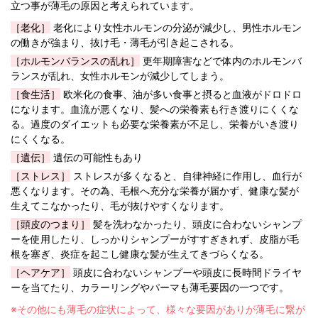
立つ事が薄毛の原因と考えられています。
［老化］
老化により女性ホルモンの分泌が減少し、男性ホルモン
の働きが強まり、抜け毛・薄毛が引き起こされる。
［ホルモンバランスの乱れ］
更年期障害などで体内のホルモンバ
ランスが乱れ、女性ホルモンが減少してしまう。
［食生活］
欧米化の食事、油が多い食事と摂ると血液がドロドロ
になります。血流が悪くなり、髪への栄養素も行き渡りにくくな
る。過度のダイエットも必要な栄養素が不足し、栄養がいき渡り
にくくなる。
［遺伝］
遺伝の可能性もあり
［ストレス］
ストレスが多くなると、自律神経に作用し、血行が
悪くなります。その為、毛根へ充分な栄養が届かず、健康な髪が
生えてこなかったり、毛が抜けやすくなります。
［頭皮のつまり］
髪を洗わなかったり、頭皮に合わないシャンプ
ーを使用したり、しっかりシャンプーがすすぎきれず、皮脂が毛
根を塞ぎ、炎症を起こし健康な髪が生えてきづらくなる。
［ヘアケア］
頭皮に合わないシャンプーや頭皮に長時間ドライヤ
ーを当てたり、カラーリングやパーマも薄毛要因の一つです。
※その他にも薄毛の症状によって、様々な要因がありが薄毛に繋が