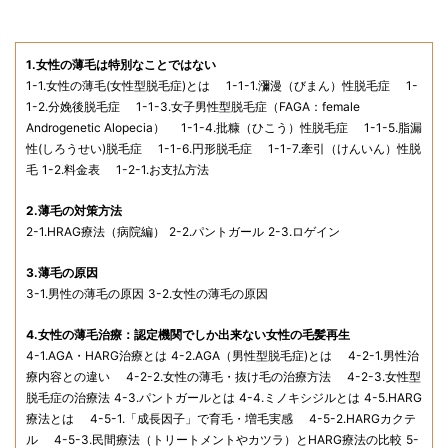
1.女性の薄毛は特別なことではない
1-1.女性の薄毛(女性型脱毛症)とは
1-1-1.瀰漫（びまん）性脱毛症
1-
1-2.分娩後脱毛症
1-1-3.女子男性型脱毛症（FAGA：female
Androgenetic Alopecia）
1-1-4.批糠（ひこう）性脱毛症
1-1-5.脂漏
性(しろうせい)脱毛症
1-1-6.円形脱毛症
1-1-7.牽引（けんいん）性脱
毛
1-2.料金表
1-2-1.お支払方法
2.薄毛の対策方法
2-1.HRAG療法（病院編）
2-2.パントガール
2-3.ロゲイン
3.薄毛の原因
3-1.男性の薄毛の原因
3-2.女性の薄毛の原因
4.女性の薄毛治療：認定機関でしか出来ない女性の毛髪再生
4-1.AGA・HARG治療とは
4-2.AGA（男性型脱毛症)とは
4-2-1.男性治
療内容との違い
4-2-2.女性の薄毛・抜け毛の治療方法
4-2-3.女性型
脱毛症の治療法
4-3.パントガールとは
4-4.ミノキシジルとは
4-5.HARG
療法とは
4-5-1.「成長因子」で育毛・増毛実感
4-5-2.HARGカクテ
ル
4-5-3.民間療法（トリートメントやカツラ）とHARG療法の比較
5-