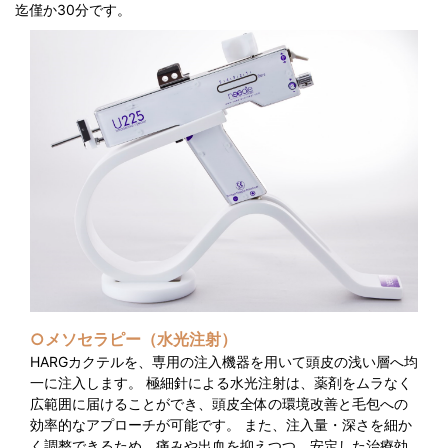
迄僅か30分です。
○メソセラピー（水光注射）
HARGカクテルを、専用の注入機器を用いて頭皮の浅い層へ均
一に注入します。 極細針による水光注射は、薬剤をムラなく
広範囲に届けることができ、頭皮全体の環境改善と毛包への
効率的なアプローチが可能です。 また、注入量・深さを細か
く調整できるため、痛みや出血を抑えつつ、安定した治療効