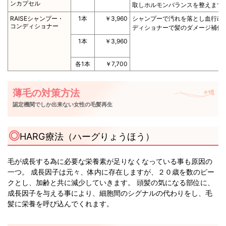
ンカプセル
取しホルモンバランスを整えます
RAISEシャンプー・
1本
￥3,960
シャンプーで汚れを落とし血行改
コンディショナー
ディショナーで髪のダメージ補修
1本
￥3,960
各1本
￥7,700
薄毛の対策方法
認定機関でしか出来ない女性の毛髪再生
HARG療法（ハーグりょうほう）
毛が成長する為に必要な栄養素が足りなくなっている事も原因の
一つ。 成長因子は元々、体内に存在しますが、２０歳を数のピー
クとし、加齢と共に減少していきます。 頭髪の気になる部位に、
成長因子を与える事により、細胞間のシグナルの代わりをし、毛
髪に栄養を呼び込んでくれます。