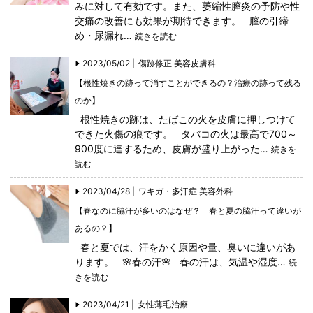
みに対して有効です。また、萎縮性膣炎の予防や性
交痛の改善にも効果が期待できます。 膣の引締
め・尿漏れ…
続きを読む
2023/05/02 |
傷跡修正
美容皮膚科
【根性焼きの跡って消すことができるの？治療の跡って残る
のか】
根性焼きの跡は、たばこの火を皮膚に押しつけて
できた火傷の痕です。 タバコの火は最高で700～
900度に達するため、皮膚が盛り上がった…
続きを
読む
2023/04/28 |
ワキガ・多汗症
美容外科
【春なのに脇汗が多いのはなぜ？ 春と夏の脇汗って違いが
あるの？】
春と夏では、汗をかく原因や量、臭いに違いがあ
ります。 🌸春の汗🌸 春の汗は、気温や湿度…
続
きを読む
2023/04/21 |
女性薄毛治療