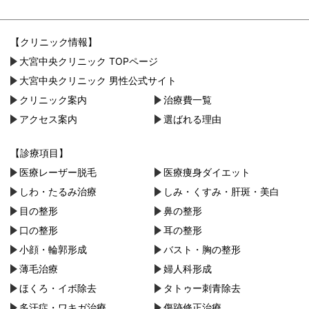
【クリニック情報】
大宮中央クリニック TOPページ
大宮中央クリニック 男性公式サイト
クリニック案内
治療費一覧
アクセス案内
選ばれる理由
【診療項目】
医療レーザー脱毛
医療痩身ダイエット
しわ・たるみ治療
しみ・くすみ・肝斑・美白
目の整形
鼻の整形
口の整形
耳の整形
小顔・︎輪郭形成
バスト・胸の整形
薄毛治療
婦人科形成
ほくろ・イボ除去
タトゥー刺青除去
多汗症・ワキガ治療
傷跡修正治療