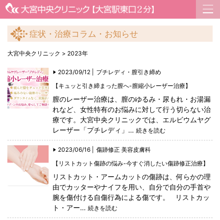
症状・治療コラム・お知らせ
大宮中央クリニック
>
2023年
2023/09/12 |
プチレディ・膣引き締め
【キュッと引き締まった膣へ-膣縮小レーザー治療】
膣のレーザー治療は、膣のゆるみ・尿もれ・お湯漏
れなど、女性特有のお悩みに対して行う切らない治
療です。大宮中央クリニックでは、エルビウムヤグ
レーザー「プチレディ」…
続きを読む
2023/06/16 |
傷跡修正
美容皮膚科
【リストカット傷跡の悩み-今すぐ消したい傷跡修正治療】
リストカット・アームカットの傷跡は、何らかの理
由でカッターやナイフを用い、自分で自分の手首や
腕を傷付ける自傷行為による傷です。 リストカッ
ト・アー…
続きを読む