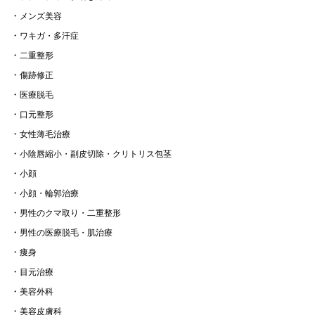
メンズ美容
ワキガ・多汗症
二重整形
傷跡修正
医療脱毛
口元整形
女性薄毛治療
小陰唇縮小・副皮切除・クリトリス包茎
小顔
小顔・輪郭治療
男性のクマ取り・二重整形
男性の医療脱毛・肌治療
痩身
目元治療
美容外科
美容皮膚科