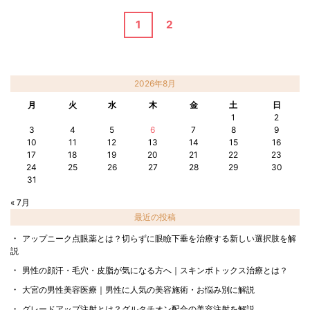
1
2
2026年8月
月
火
水
木
金
土
日
1
2
3
4
5
6
7
8
9
10
11
12
13
14
15
16
17
18
19
20
21
22
23
24
25
26
27
28
29
30
31
« 7月
最近の投稿
アップニーク点眼薬とは？切らずに眼瞼下垂を治療する新しい選択肢を解
説
男性の顔汗・毛穴・皮脂が気になる方へ｜スキンボトックス治療とは？
大宮の男性美容医療｜男性に人気の美容施術・お悩み別に解説
グレードアップ注射とは？グルタチオン配合の美容注射を解説