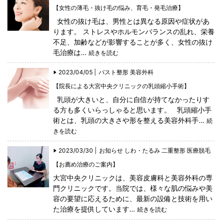
【女性の薄毛・抜け毛の悩み、育毛・発毛治療】
女性の抜け毛は、男性とは異なる原因や症状があ
ります。 ストレスやホルモンバランスの乱れ、栄養
不足、加齢などが影響することが多く、女性の抜け
毛治療は…
続きを読む
2023/04/05 |
バスト整形
美容外科
【院長による大宮中央クリニックの乳頭縮小手術】
乳頭が大きいと、自分に自信が持てなかったりす
る方も多くいらっしゃると思います。 乳頭縮小手
術とは、乳頭の大きさや形を整える美容外科手…
続
きを読む
2023/03/30 |
お知らせ
しわ・たるみ
二重整形
医療脱毛
【お薦め治療のご案内】
大宮中央クリニックは、美容皮膚科と美容外科の専
門クリニックです。当院では、様々な肌の悩みや美
容の要望に応えるために、最新の設備と技術を用い
た治療を提供しています…
続きを読む