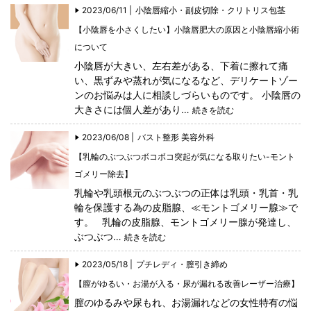
2023/06/11 |
小陰唇縮小・副皮切除・クリトリス包茎
【小陰唇を小さくしたい】小陰唇肥大の原因と小陰唇縮小術
について
小陰唇が大きい、左右差がある、下着に擦れて痛
い、黒ずみや蒸れが気になるなど、デリケートゾー
ンのお悩みは人に相談しづらいものです。 小陰唇の
大きさには個人差があり…
続きを読む
2023/06/08 |
バスト整形
美容外科
【乳輪のぶつぶつボコボコ突起が気になる取りたい-モント
ゴメリー除去】
乳輪や乳頭根元のぶつぶつの正体は乳頭・乳首・乳
輪を保護する為の皮脂腺、≪モントゴメリー腺≫で
す。 乳輪の皮脂腺、モントゴメリー腺が発達し、
ぶつぶつ…
続きを読む
2023/05/18 |
プチレディ・膣引き締め
【膣がゆるい・お湯が入る・尿が漏れる改善レーザー治療】
膣のゆるみや尿もれ、お湯漏れなどの女性特有の悩