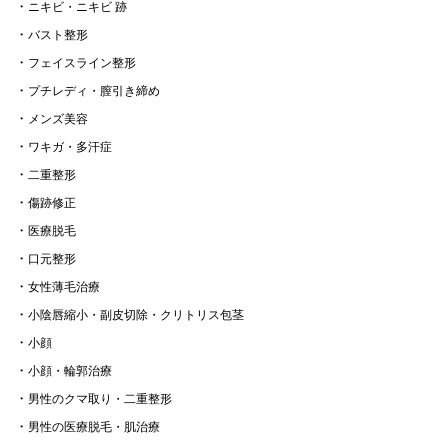
ニキビ・ニキビ 跡
バスト整形
フェイスライン整形
プチレディ・膣引き締め
メンズ美容
ワキガ・多汗症
二重整形
傷跡修正
医療脱毛
口元整形
女性薄毛治療
小陰唇縮小・副皮切除・クリトリス包茎
小顔
小顔・輪郭治療
男性のクマ取り・二重整形
男性の医療脱毛・肌治療