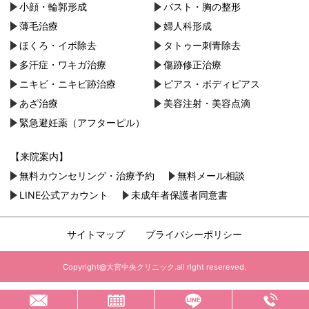
小顔・︎輪郭形成
バスト・胸の整形
薄毛治療
婦人科形成
ほくろ・イボ除去
タトゥー刺青除去
多汗症・ワキガ治療
傷跡修正治療
ニキビ・ニキビ跡治療
ピアス・ボディピアス
あざ治療
美容注射・美容点滴
緊急避妊薬（アフターピル）
【来院案内】
無料カウンセリング・治療予約
無料メール相談
LINE公式アカウント
未成年者保護者同意書
サイトマップ
プライバシーポリシー
Copyright@大宮中央クリニック.all right resereved.