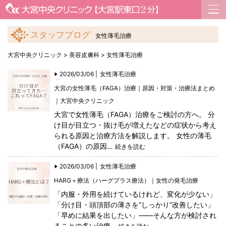
スタッフブログ
女性薄毛治療
大宮中央クリニック
>
美容皮膚科
>
女性薄毛治療
2026/03/06 |
女性薄毛治療
大宮の女性薄毛（FAGA）治療｜原因・対策・治療法まとめ
｜大宮中央クリニック
大宮で女性薄毛（FAGA）治療をご検討の方へ。 分
け目が目立つ・抜け毛が増えたなどの症状から考え
られる原因と治療方法を解説します。 女性の薄毛
（FAGA）の原因…
続きを読む
2026/03/06 |
女性薄毛治療
HARG＋療法（ハーグプラス療法）｜女性の発毛治療
「内服・外用を続けているけれど、変化が少ない」
「分け目・頭頂部の薄さを“しっかり”改善したい」
「早めに結果を出したい」――そんな方が検討され
ることの多い治療…