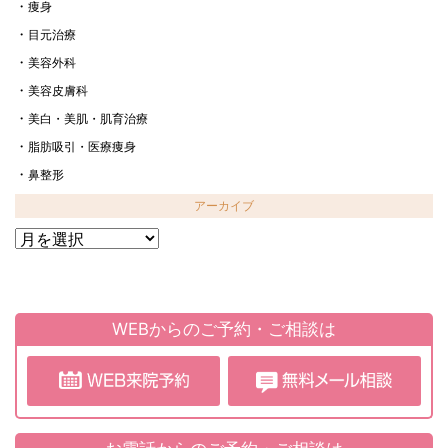
痩身
目元治療
美容外科
美容皮膚科
美白・美肌・肌育治療
脂肪吸引・医療痩身
鼻整形
アーカイブ
ア
ー
カ
イ
ブ
WEBからのご予約・ご相談は