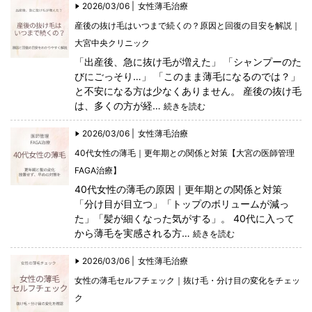
2026/03/06 |
女性薄毛治療
産後の抜け毛はいつまで続くの？原因と回復の目安を解説｜
大宮中央クリニック
「出産後、急に抜け毛が増えた」 「シャンプーのた
びにごっそり…」 「このまま薄毛になるのでは？」
と不安になる方は少なくありません。 産後の抜け毛
は、多くの方が経…
続きを読む
2026/03/06 |
女性薄毛治療
40代女性の薄毛｜更年期との関係と対策【大宮の医師管理
FAGA治療】
40代女性の薄毛の原因｜更年期との関係と対策
「分け目が目立つ」「トップのボリュームが減っ
た」「髪が細くなった気がする」。 40代に入って
から薄毛を実感される方…
続きを読む
2026/03/06 |
女性薄毛治療
女性の薄毛セルフチェック｜抜け毛・分け目の変化をチェッ
ク