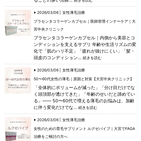
続きを読む
2026/03/06 |
女性薄毛治療
プラセンタコラーゲンカプセル｜医師管理インナーケア｜大
宮中央クリニック
プラセンタコラーゲンカプセル｜内側から美容とコ
ンディションを支えるサプリ 年齢や生活リズムの変
化で「肌のハリ不足」「疲れが抜けにくい」「髪・
頭皮のコンディション…
続きを読む
2026/03/06 |
女性薄毛治療
50〜60代女性の薄毛｜原因と対策【大宮中央クリニック】
「全体的にボリュームが減った」「分け目だけでな
く頭頂部が透けてきた」「年齢のせいだと諦めてい
る」―― 50〜60代で増える薄毛のお悩みは、加齢
に伴う変化だけでな…
続きを読む
2026/03/06 |
女性薄毛治療
女性のための育毛サプリメント ルグゼバイブ｜大宮でFAGA
治療をご検討の方へ