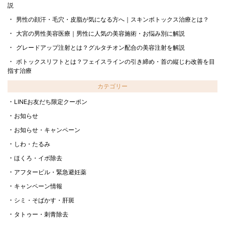
説
男性の顔汗・毛穴・皮脂が気になる方へ｜スキンボトックス治療とは？
大宮の男性美容医療｜男性に人気の美容施術・お悩み別に解説
グレードアップ注射とは？グルタチオン配合の美容注射を解説
ボトックスリフトとは？フェイスラインの引き締め・首の縦じわ改善を目
指す治療
カテゴリー
LINEお友だち限定クーポン
お知らせ
お知らせ・キャンペーン
しわ・たるみ
ほくろ・イボ除去
アフターピル・緊急避妊薬
キャンペーン情報
シミ・そばかす・肝斑
タトゥー・刺青除去