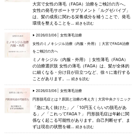
大宮で女性の薄毛（FAGA）治療をご検討の方へ。
女性の発毛サポートサプリメント「ルグゼバイブ」
は、髪の成長に関わる栄養成分を補うことで、発毛
環境を整えることを…
続きを読む
2026/03/06 |
女性薄毛治療
女性のミノキシジル治療（内服・外用）｜大宮でFAGA治療
をご検討の方へ
ミノキシジル（内服・外用）｜女性薄毛（FAGA）
の治療選択肢 女性の薄毛（FAGA）は、髪が全体的
に細くなる・分け目が目立つなど、徐々に進行する
ことがあります。…
続きを読む
2026/03/06 |
女性薄毛治療
円形脱毛症とは？原因と治療の考え方｜大宮中央クリニック
「急に丸く抜けた」／「10円玉くらいの脱毛があ
る」／「これってFAGA？」 円形脱毛症は年齢に関
係なく起こる可能性があります。自己判断せず、ま
ずは現在の状態を確…
続きを読む