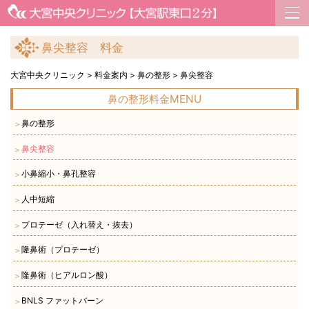
鼻尖整容 料金
大宮中央クリニック
>
料金案内
>
鼻の整形
>
鼻尖整容
鼻の整形料金MENU
鼻の整形
＞
鼻尖整容
＞
小鼻縮小・鼻孔整容
＞
人中短縮
＞
プロテーゼ（入れ替え・抜去）
＞
隆鼻術（プロテーゼ）
＞
隆鼻術（ヒアルロン酸）
＞
BNLS ファットバーン
＞