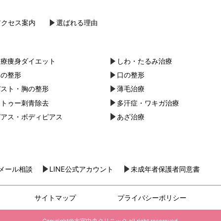
アクセス案内
選ばれる理由
医療痩身ダイエット
しわ・たるみ治療
鼻の整形
口の整形
バスト・胸の整形
薄毛治療
タトゥー刺青除去
多汗症・ワキガ治療
ピアス・ボディピアス
あざ治療
メール相談
LINE公式アカウント
未成年者保護者同意書
サイトマップ
プライバシーポリシー