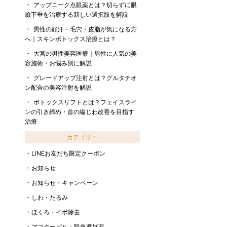
アップニーク点眼薬とは？切らずに眼
瞼下垂を治療する新しい選択肢を解説
男性の顔汗・毛穴・皮脂が気になる方
へ｜スキンボトックス治療とは？
大宮の男性美容医療｜男性に人気の美
容施術・お悩み別に解説
グレードアップ注射とは？グルタチオ
ン配合の美容注射を解説
ボトックスリフトとは？フェイスライ
ンの引き締め・首の縦じわ改善を目指す
治療
カテゴリー
LINEお友だち限定クーポン
お知らせ
お知らせ・キャンペーン
しわ・たるみ
ほくろ・イボ除去
アフターピル・緊急避妊薬