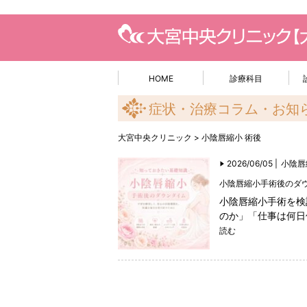
HOME
診療科目
症状・治療コラム・お知
大宮中央クリニック
>
小陰唇縮小 術後
2026/06/05 |
小陰唇
小陰唇縮小手術後のダ
小陰唇縮小手術を検
のか」「仕事は何日
読む