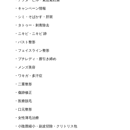
キャンペーン情報
シミ・そばかす・肝斑
タトゥー・刺青除去
ニキビ・ニキビ 跡
バスト整形
フェイスライン整形
プチレディ・膣引き締め
メンズ美容
ワキガ・多汗症
二重整形
傷跡修正
医療脱毛
口元整形
女性薄毛治療
小陰唇縮小・副皮切除・クリトリス包