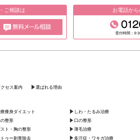
約・ご相談は
お電話から
受付時間：9:3
アクセス案内
選ばれる理由
医療痩身ダイエット
しわ・たるみ治療
鼻の整形
口の整形
バスト・胸の整形
薄毛治療
タトゥー刺青除去
多汗症・ワキガ治療