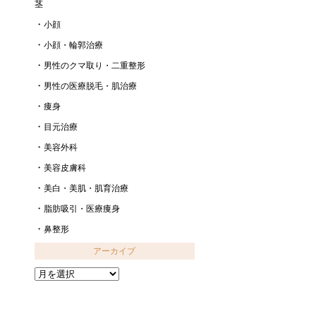
茎
小顔
小顔・輪郭治療
男性のクマ取り・二重整形
男性の医療脱毛・肌治療
痩身
目元治療
美容外科
美容皮膚科
美白・美肌・肌育治療
脂肪吸引・医療痩身
鼻整形
アーカイブ
ア
ー
カ
イ