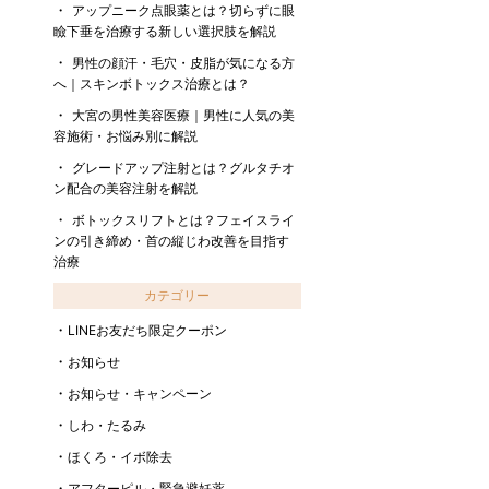
アップニーク点眼薬とは？切らずに眼
瞼下垂を治療する新しい選択肢を解説
男性の顔汗・毛穴・皮脂が気になる方
へ｜スキンボトックス治療とは？
大宮の男性美容医療｜男性に人気の美
容施術・お悩み別に解説
グレードアップ注射とは？グルタチオ
ン配合の美容注射を解説
ボトックスリフトとは？フェイスライ
ンの引き締め・首の縦じわ改善を目指す
治療
カテゴリー
LINEお友だち限定クーポン
お知らせ
お知らせ・キャンペーン
しわ・たるみ
ほくろ・イボ除去
アフターピル・緊急避妊薬