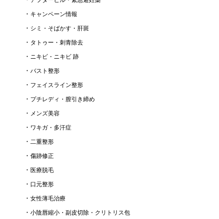
キャンペーン情報
シミ・そばかす・肝斑
タトゥー・刺青除去
ニキビ・ニキビ 跡
バスト整形
フェイスライン整形
プチレディ・膣引き締め
メンズ美容
ワキガ・多汗症
二重整形
傷跡修正
医療脱毛
口元整形
女性薄毛治療
小陰唇縮小・副皮切除・クリトリス包