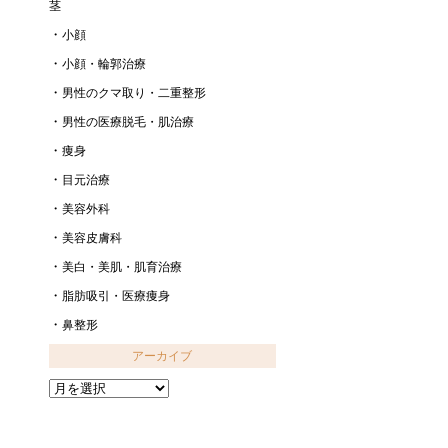
茎
小顔
小顔・輪郭治療
男性のクマ取り・二重整形
男性の医療脱毛・肌治療
痩身
目元治療
美容外科
美容皮膚科
美白・美肌・肌育治療
脂肪吸引・医療痩身
鼻整形
アーカイブ
ア
ー
カ
イ