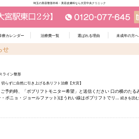
埼玉の美容整形外科・美容皮膚科なら大宮中央クリニック
診療カレンダー
治療費一覧
選ばれる理由
未成年の方へ
らせ
スライン整形
｜切らずに自然に引き上げる糸リフト治療【大宮】
 ご予約時、「ボブリフトモニター希望」と送信ください 口の横のたる
ン・ポニョ・ジョールファット)ほうれい線はボブリフトでリ…
続きを読