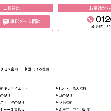
約・ご相談は
お電話から
受付時間：9:3
アクセス案内
選ばれる理由
医療痩身ダイエット
しわ・たるみ治療
鼻の整形
口の整形
バスト・胸の整形
薄毛治療
タトゥー刺青除去
多汗症・ワキガ治療