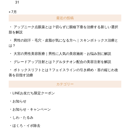
31
« 7月
最近の投稿
アップニーク点眼薬とは？切らずに眼瞼下垂を治療する新しい選択
肢を解説
男性の顔汗・毛穴・皮脂が気になる方へ｜スキンボトックス治療と
は？
大宮の男性美容医療｜男性に人気の美容施術・お悩み別に解説
グレードアップ注射とは？グルタチオン配合の美容注射を解説
ボトックスリフトとは？フェイスラインの引き締め・首の縦じわ改
善を目指す治療
カテゴリー
LINEお友だち限定クーポン
お知らせ
お知らせ・キャンペーン
しわ・たるみ
ほくろ・イボ除去