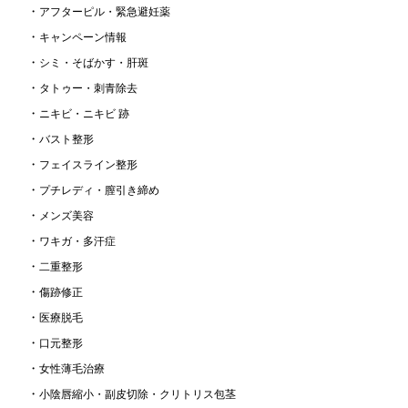
アフターピル・緊急避妊薬
キャンペーン情報
シミ・そばかす・肝斑
タトゥー・刺青除去
ニキビ・ニキビ 跡
バスト整形
フェイスライン整形
プチレディ・膣引き締め
メンズ美容
ワキガ・多汗症
二重整形
傷跡修正
医療脱毛
口元整形
女性薄毛治療
小陰唇縮小・副皮切除・クリトリス包茎