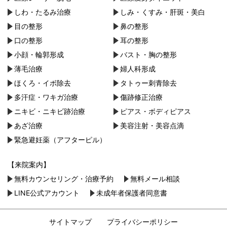
しわ・たるみ治療
しみ・くすみ・肝斑・美白
目の整形
鼻の整形
口の整形
耳の整形
小顔・︎輪郭形成
バスト・胸の整形
薄毛治療
婦人科形成
ほくろ・イボ除去
タトゥー刺青除去
多汗症・ワキガ治療
傷跡修正治療
ニキビ・ニキビ跡治療
ピアス・ボディピアス
あざ治療
美容注射・美容点滴
緊急避妊薬（アフターピル）
【来院案内】
無料カウンセリング・治療予約
無料メール相談
LINE公式アカウント
未成年者保護者同意書
サイトマップ
プライバシーポリシー