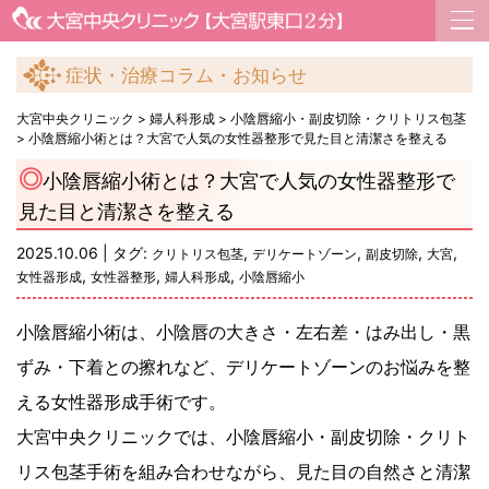
症状・治療コラム・お知らせ
大宮中央クリニック
>
婦人科形成
>
小陰唇縮小・副皮切除・クリトリス包茎
>
小陰唇縮小術とは？大宮で人気の女性器整形で見た目と清潔さを整える
小陰唇縮小術とは？大宮で人気の女性器整形で
見た目と清潔さを整える
2025.10.06 | タグ:
,
,
,
,
クリトリス包茎
デリケートゾーン
副皮切除
大宮
,
,
,
女性器形成
女性器整形
婦人科形成
小陰唇縮小
小陰唇縮小術は、小陰唇の大きさ・左右差・はみ出し・黒
ずみ・下着との擦れなど、デリケートゾーンのお悩みを整
える女性器形成手術です。
大宮中央クリニックでは、小陰唇縮小・副皮切除・クリト
リス包茎手術を組み合わせながら、見た目の自然さと清潔