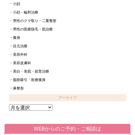
小顔
小顔・輪郭治療
男性のクマ取り・二重整形
男性の医療脱毛・肌治療
痩身
目元治療
美容外科
美容皮膚科
美白・美肌・肌育治療
脂肪吸引・医療痩身
鼻整形
アーカイブ
ア
ー
カ
イ
WEBからのご予約・ご相談は
ブ