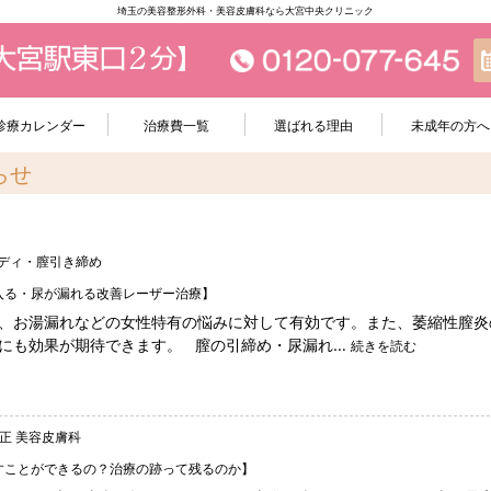
埼玉の美容整形外科・美容皮膚科なら大宮中央クリニック
診療カレンダー
治療費一覧
選ばれる理由
未成年の方へ
らせ
ディ・膣引き締め
入る・尿が漏れる改善レーザー治療】
、お湯漏れなどの女性特有の悩みに対して有効です。また、萎縮性膣炎
にも効果が期待できます。 膣の引締め・尿漏れ…
続きを読む
正
美容皮膚科
すことができるの？治療の跡って残るのか】