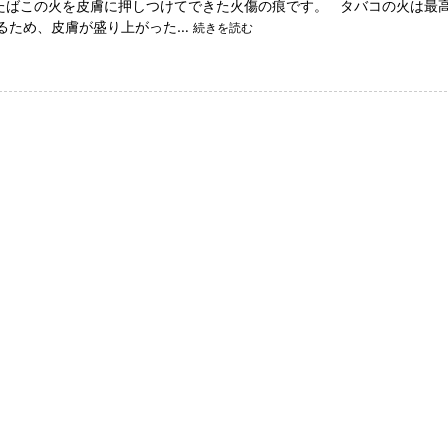
ばこの火を皮膚に押しつけてできた火傷の痕です。 タバコの火は最
達するため、皮膚が盛り上がった…
続きを読む