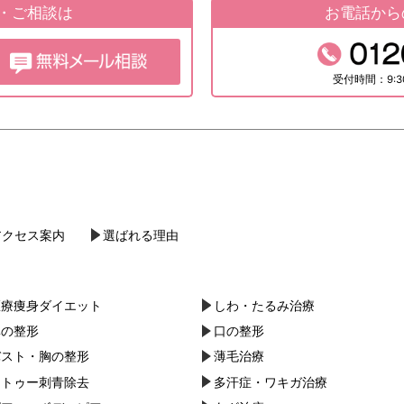
約・ご相談は
お電話から
受付時間：9:3
アクセス案内
選ばれる理由
医療痩身ダイエット
しわ・たるみ治療
鼻の整形
口の整形
バスト・胸の整形
薄毛治療
タトゥー刺青除去
多汗症・ワキガ治療