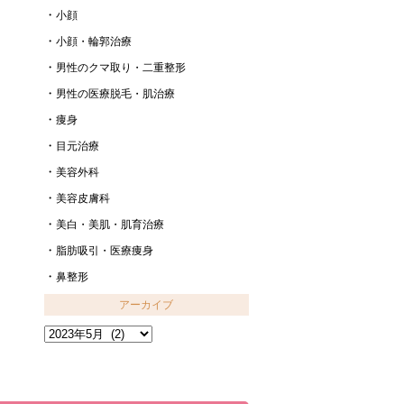
小顔
小顔・輪郭治療
男性のクマ取り・二重整形
男性の医療脱毛・肌治療
痩身
目元治療
美容外科
美容皮膚科
美白・美肌・肌育治療
脂肪吸引・医療痩身
鼻整形
アーカイブ
ア
ー
カ
イ
ブ