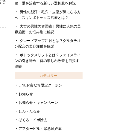
高で
瞼下垂を治療する新しい選択肢を解説
男性の顔汗・毛穴・皮脂が気になる方
へ｜スキンボトックス治療とは？
大宮の男性美容医療｜男性に人気の美
容施術・お悩み別に解説
グレードアップ注射とは？グルタチオ
ン配合の美容注射を解説
ボトックスリフトとは？フェイスライ
ンの引き締め・首の縦じわ改善を目指す
治療
カテゴリー
LINEお友だち限定クーポン
お知らせ
お知らせ・キャンペーン
しわ・たるみ
ほくろ・イボ除去
アフターピル・緊急避妊薬