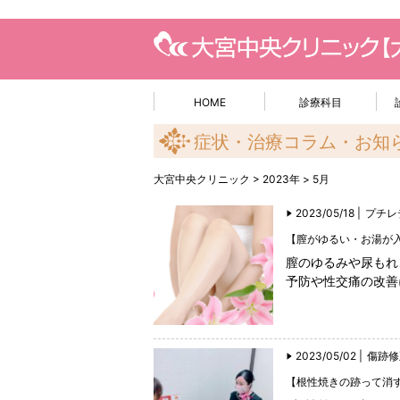
HOME
診療科目
症状・治療コラム・お知
大宮中央クリニック
>
2023年
>
5月
2023/05/18 |
プチレ
【膣がゆるい・お湯が
膣のゆるみや尿もれ
予防や性交痛の改善
2023/05/02 |
傷跡修
【根性焼きの跡って消