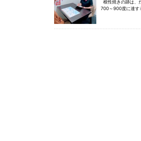
根性焼きの跡は、た
700～900度に