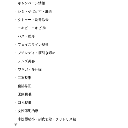
キャンペーン情報
シミ・そばかす・肝斑
タトゥー・刺青除去
ニキビ・ニキビ 跡
バスト整形
フェイスライン整形
プチレディ・膣引き締め
メンズ美容
ワキガ・多汗症
二重整形
傷跡修正
医療脱毛
口元整形
女性薄毛治療
小陰唇縮小・副皮切除・クリトリス包
茎