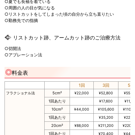
○夏でも長袖を着ている
○周囲の人の目が気になる
○リストカットをしてしまった頃の自分から立ち直りたい
○勤務先での指摘
リストカット跡、アームカット跡のご治療方法
○切開法
○アブレーション法
料金表
1回
3回
5回
フラクショナル法
5cm²
¥22,000
¥52,800
¥55,0
1回あたり
¥17,600
¥11,0
10cm²
¥44,000
¥105,600
¥110,
1回あたり
¥35,200
¥22,0
20cm²
¥88,000
¥211,200
¥220,
1回あたり
¥70,400
¥44,0