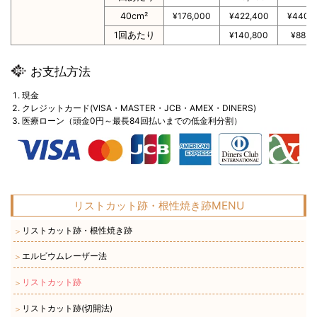
40cm²
¥176,000
¥422,400
¥440,
1回あたり
¥140,800
¥88,0
お支払方法
現金
クレジットカード(VISA・MASTER・JCB・AMEX・DINERS)
医療ローン（頭金0円～最長84回払いまでの低金利分割）
リストカット跡・根性焼き跡MENU
リストカット跡・根性焼き跡
＞
エルビウムレーザー法
＞
リストカット跡
＞
リストカット跡(切開法)
＞