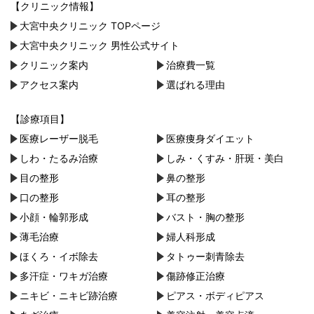
【クリニック情報】
大宮中央クリニック TOPページ
大宮中央クリニック 男性公式サイト
クリニック案内
治療費一覧
アクセス案内
選ばれる理由
【診療項目】
医療レーザー脱毛
医療痩身ダイエット
しわ・たるみ治療
しみ・くすみ・肝斑・美白
目の整形
鼻の整形
口の整形
耳の整形
小顔・︎輪郭形成
バスト・胸の整形
薄毛治療
婦人科形成
ほくろ・イボ除去
タトゥー刺青除去
多汗症・ワキガ治療
傷跡修正治療
ニキビ・ニキビ跡治療
ピアス・ボディピアス