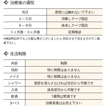
治療後の通院
当日
患部には触れないで下さい
２～５日
消毒しテープ固定
６～８日
抜糸しテープ固定
１ヶ月後・３ヶ月後
定期検診
※検診時以外でもご心配な事がございましたら 対応させて頂きますのでご連
絡下さい。
生活制限
内容
制限
洗顔
特に制限はありません
メイク
特に制限はありません
シャワー
患部を濡らさなければ当日から可能です
入浴
抜糸翌日から可能です
飲酒
1週間は禁酒です
タバコ
治療直後はお控え下さい