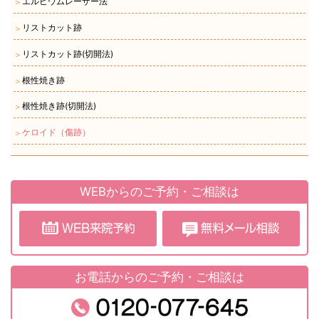
エルビウムレーザー法
＞
リストカット跡
＞
リストカット跡(切開法)
＞
根性焼き跡
＞
根性焼き跡(切開法)
＞
ケロイド（傷跡）
＞
WEBからのご予約・ご相談は
お電話からのご予約・ご相談は