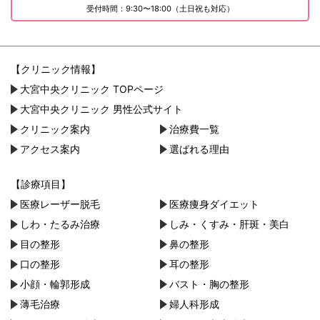
受付時間：9:30〜18:00（土日祝も対応）
【クリニック情報】
大宮中央クリニック TOPページ
大宮中央クリニック 男性公式サイト
クリニック案内
治療費一覧
アクセス案内
選ばれる理由
【診療項目】
医療レーザー脱毛
医療痩身ダイエット
しわ・たるみ治療
しみ・くすみ・肝斑・美白
目の整形
鼻の整形
口の整形
耳の整形
小顔・︎輪郭形成
バスト・胸の整形
薄毛治療
婦人科形成