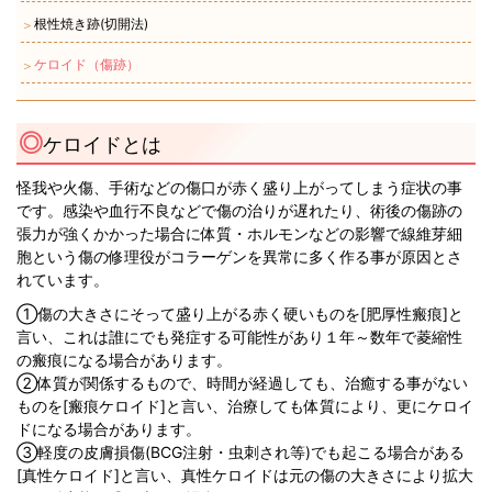
根性焼き跡(切開法)
＞
ケロイド（傷跡）
＞
ケロイドとは
怪我や火傷、手術などの傷口が赤く盛り上がってしまう症状の事
です。感染や血行不良などで傷の治りが遅れたり、術後の傷跡の
張力が強くかかった場合に体質・ホルモンなどの影響で線維芽細
胞という傷の修理役がコラーゲンを異常に多く作る事が原因とさ
れています。
①傷の大きさにそって盛り上がる赤く硬いものを[肥厚性瘢痕]と
言い、これは誰にでも発症する可能性があり１年～数年で菱縮性
の瘢痕になる場合があります。
②体質が関係するもので、時間が経過しても、治癒する事がない
ものを[瘢痕ケロイド]と言い、治療しても体質により、更にケロイ
ドになる場合があります。
③軽度の皮膚損傷(BCG注射・虫刺され等)でも起こる場合がある
[真性ケロイド]と言い、真性ケロイドは元の傷の大きさにより拡大