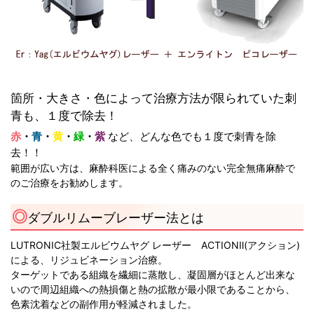
箇所・大きさ・色によって治療方法が限られていた刺
青も、１度で除去！
赤
・
青
・
黄
・
緑
・
紫
など、どんな色でも１度で刺青を除
去！！
範囲が広い方は、麻酔科医による全く痛みのない完全無痛麻酔で
のご治療をお勧めします。
ダブルリムーブレーザー法とは
LUTRONIC社製エルビウムヤグ レーザー ACTIONⅡ(アクション)
による、リジュビネーション治療。
ターゲットである組織を繊細に蒸散し、凝固層がほとんど出来な
いので周辺組織への熱損傷と熱の拡散が最小限であることから、
色素沈着などの副作用が軽減されました。