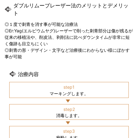
ダブルリムーブレーザー法のメリットとデメリッ
ト
◎１度で刺青を消す事が可能な治療法
◎Er:Yag(エルビウムヤグ)レーザーで削った刺青部分は傷が残るが
従来の移植法や、削皮法、剥削法に比べダウンタイムが非常に短
く傷跡も目立ちにくい
◎刺青の形・デザイン・文字など治療後にわからない様にぼかす
事が可能
治療内容
step1
マーキングします。
step2
消毒します。
step3
麻酔します。