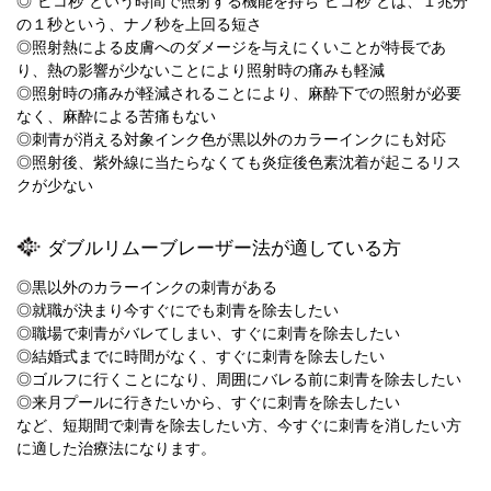
◎“ピコ秒”という時間で照射する機能を持ち“ピコ秒”とは、１兆分
の１秒という、ナノ秒を上回る短さ
◎照射熱による皮膚へのダメージを与えにくいことが特長であ
り、熱の影響が少ないことにより照射時の痛みも軽減
◎照射時の痛みが軽減されることにより、麻酔下での照射が必要
なく、麻酔による苦痛もない
◎刺青が消える対象インク色が黒以外のカラーインクにも対応
◎照射後、紫外線に当たらなくても炎症後色素沈着が起こるリス
クが少ない
ダブルリムーブレーザー法が適している方
◎黒以外のカラーインクの刺青がある
◎就職が決まり今すぐにでも刺青を除去したい
◎職場で刺青がバレてしまい、すぐに刺青を除去したい
◎結婚式までに時間がなく、すぐに刺青を除去したい
◎ゴルフに行くことになり、周囲にバレる前に刺青を除去したい
◎来月プールに行きたいから、すぐに刺青を除去したい
など、短期間で刺青を除去したい方、今すぐに刺青を消したい方
に適した治療法になります。