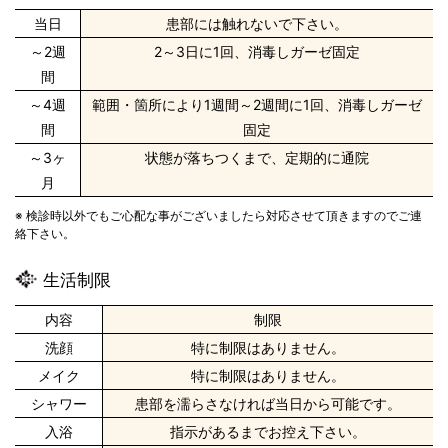
当日
患部には触れないで下さい。
～2週
2～3日に1回、消毒しガーゼ固定
間
～4週
範囲・箇所により1週間～2週間に1回、消毒しガーゼ
間
固定
～3ヶ
状態が落ちつくまで、定期的に通院
月
※ 検診時以外でもご心配な事がございましたら対応させて頂きますのでご連
絡下さい。
生活制限
内容
制限
洗顔
特に制限はありません。
メイク
特に制限はありません。
シャワー
患部を濡らさなければ当日から可能です。
入浴
指示があるまでお控え下さい。