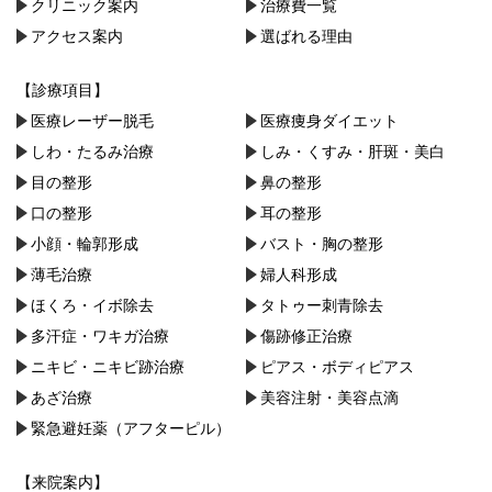
クリニック案内
治療費一覧
アクセス案内
選ばれる理由
【診療項目】
医療レーザー脱毛
医療痩身ダイエット
しわ・たるみ治療
しみ・くすみ・肝斑・美白
目の整形
鼻の整形
口の整形
耳の整形
小顔・︎輪郭形成
バスト・胸の整形
薄毛治療
婦人科形成
ほくろ・イボ除去
タトゥー刺青除去
多汗症・ワキガ治療
傷跡修正治療
ニキビ・ニキビ跡治療
ピアス・ボディピアス
あざ治療
美容注射・美容点滴
緊急避妊薬（アフターピル）
【来院案内】