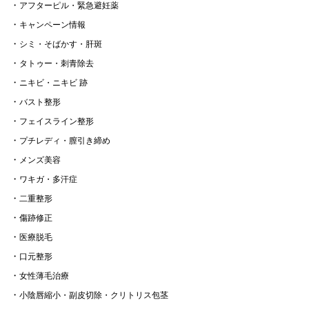
アフターピル・緊急避妊薬
キャンペーン情報
シミ・そばかす・肝斑
タトゥー・刺青除去
ニキビ・ニキビ 跡
バスト整形
フェイスライン整形
プチレディ・膣引き締め
メンズ美容
ワキガ・多汗症
二重整形
傷跡修正
医療脱毛
口元整形
女性薄毛治療
小陰唇縮小・副皮切除・クリトリス包茎