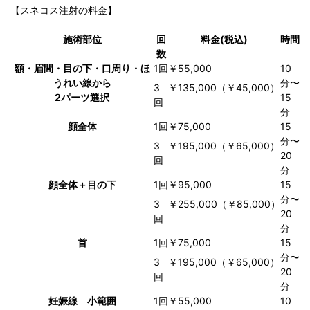
【スネコス注射の料金】
施術部位
回
料金(税込)
時間
数
額・眉間・目の下・口周り・ほ
1回
￥55,000
10
うれい線から
分〜
3
￥135,000（￥45,000）
2パーツ選択
15
回
分
顔全体
1回
￥75,000
15
分〜
3
￥195,000（￥65,000）
20
回
分
顔全体＋目の下
1回
￥95,000
15
分〜
3
￥255,000（￥85,000）
20
回
分
首
1回
￥75,000
15
分〜
3
￥195,000（￥65,000）
20
回
分
妊娠線 小範囲
1回
￥55,000
10