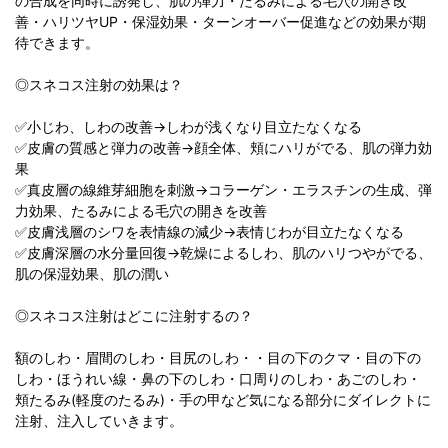
の合成を同時に誘発し、肌の弾力・たるみによる毛穴の開き改
善・ハリツヤUP・保湿効果・ターンオーバー促進などの効果が期
待できます。
◎スネコス注射の効果は？
✅小じわ、しわの改善→しわが浅くなり目立たなくなる
✅皮膚の質感と弾力の改善→顔全体、頬にハリがでる、肌の弾力効
果
✅真皮層の線維芽細胞を刺激→コラーゲン・エラスチンの生成、弾
力効果、たるみによる毛穴の開きを改善
✅皮膚浅層のシワを表情線の減少→表情じわが目立たなくなる
✅皮膚深層の水分量回復→乾燥によるしわ、肌のハリつやがでる、
肌の保湿効果、肌の潤い
◎スネコス注射はどこに注射するの？
額のしわ・眉間のしわ・目尻のしわ・・目の下のクマ・目の下の
しわ・ほうれい線・鼻の下のしわ・口周りのしわ・あごのしわ・
頬たるみ(軽度のたるみ)・手の甲など気になる部分にダイレクトに
注射、注入していきます。