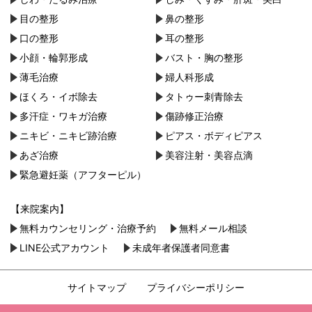
目の整形
鼻の整形
口の整形
耳の整形
小顔・︎輪郭形成
バスト・胸の整形
薄毛治療
婦人科形成
ほくろ・イボ除去
タトゥー刺青除去
多汗症・ワキガ治療
傷跡修正治療
ニキビ・ニキビ跡治療
ピアス・ボディピアス
あざ治療
美容注射・美容点滴
緊急避妊薬（アフターピル）
【来院案内】
無料カウンセリング・治療予約
無料メール相談
LINE公式アカウント
未成年者保護者同意書
サイトマップ
プライバシーポリシー