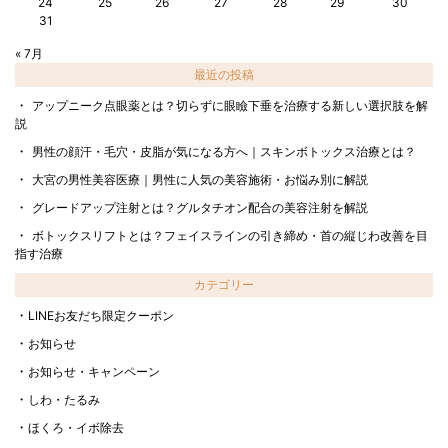
24
25
26
27
28
29
30
31
« 7月
最近の投稿
アップニーク点眼薬とは？切らずに眼瞼下垂を治療する新しい選択肢を解
説
男性の顔汗・毛穴・皮脂が気になる方へ｜スキンボトックス治療とは？
大宮の男性美容医療｜男性に人気の美容施術・お悩み別に解説
グレードアップ注射とは？グルタチオン配合の美容注射を解説
ボトックスリフトとは？フェイスラインの引き締め・首の縦じわ改善を目
指す治療
カテゴリー
LINEお友だち限定クーポン
お知らせ
お知らせ・キャンペーン
しわ・たるみ
ほくろ・イボ除去