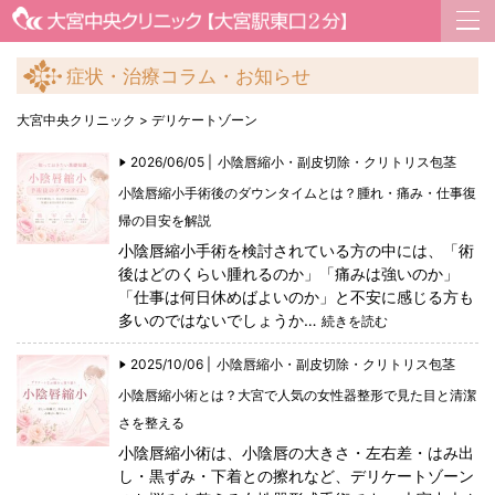
症状・治療コラム・お知らせ
大宮中央クリニック
>
デリケートゾーン
2026/06/05 |
小陰唇縮小・副皮切除・クリトリス包茎
小陰唇縮小手術後のダウンタイムとは？腫れ・痛み・仕事復
帰の目安を解説
小陰唇縮小手術を検討されている方の中には、「術
後はどのくらい腫れるのか」「痛みは強いのか」
「仕事は何日休めばよいのか」と不安に感じる方も
多いのではないでしょうか…
続きを読む
2025/10/06 |
小陰唇縮小・副皮切除・クリトリス包茎
小陰唇縮小術とは？大宮で人気の女性器整形で見た目と清潔
さを整える
小陰唇縮小術は、小陰唇の大きさ・左右差・はみ出
し・黒ずみ・下着との擦れなど、デリケートゾーン