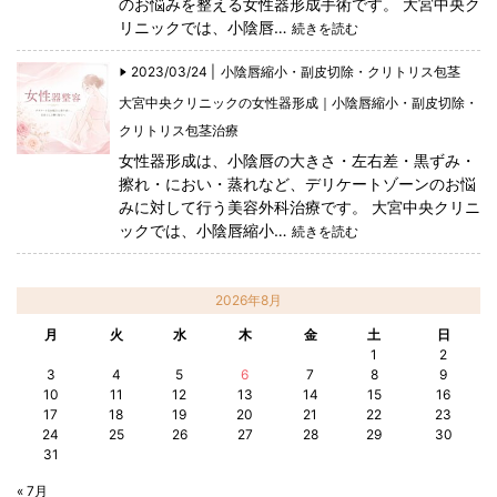
のお悩みを整える女性器形成手術です。 大宮中央ク
リニックでは、小陰唇…
続きを読む
2023/03/24 |
小陰唇縮小・副皮切除・クリトリス包茎
大宮中央クリニックの女性器形成｜小陰唇縮小・副皮切除・
クリトリス包茎治療
女性器形成は、小陰唇の大きさ・左右差・黒ずみ・
擦れ・におい・蒸れなど、デリケートゾーンのお悩
みに対して行う美容外科治療です。 大宮中央クリニ
ックでは、小陰唇縮小…
続きを読む
2026年8月
月
火
水
木
金
土
日
1
2
3
4
5
6
7
8
9
10
11
12
13
14
15
16
17
18
19
20
21
22
23
24
25
26
27
28
29
30
31
« 7月