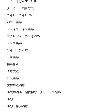
シミ・そばかす・肝斑
タトゥー・刺青除去
ニキビ・ニキビ 跡
バスト整形
フェイスライン整形
プチレディ・膣引き締め
メンズ美容
ワキガ・多汗症
二重整形
傷跡修正
医療脱毛
口元整形
女性薄毛治療
小陰唇縮小・副皮切除・クリトリス包茎
小顔
小顔・輪郭治療