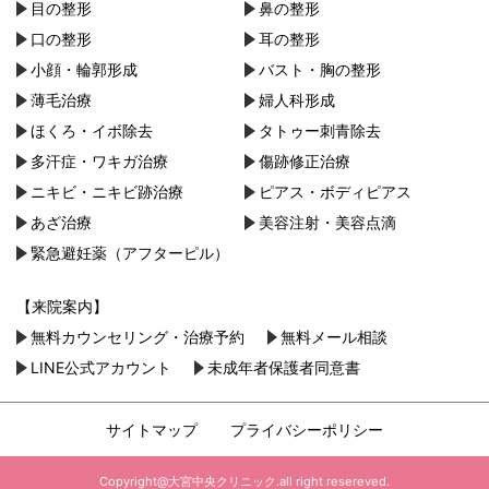
目の整形
鼻の整形
口の整形
耳の整形
小顔・︎輪郭形成
バスト・胸の整形
薄毛治療
婦人科形成
ほくろ・イボ除去
タトゥー刺青除去
多汗症・ワキガ治療
傷跡修正治療
ニキビ・ニキビ跡治療
ピアス・ボディピアス
あざ治療
美容注射・美容点滴
緊急避妊薬（アフターピル）
【来院案内】
無料カウンセリング・治療予約
無料メール相談
LINE公式アカウント
未成年者保護者同意書
サイトマップ
プライバシーポリシー
Copyright@大宮中央クリニック.all right resereved.