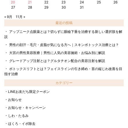
20
21
22
23
24
25
26
27
28
29
30
31
« 9月
11月 »
最近の投稿
アップニーク点眼薬とは？切らずに眼瞼下垂を治療する新しい選択肢を解
説
男性の顔汗・毛穴・皮脂が気になる方へ｜スキンボトックス治療とは？
大宮の男性美容医療｜男性に人気の美容施術・お悩み別に解説
グレードアップ注射とは？グルタチオン配合の美容注射を解説
ボトックスリフトとは？フェイスラインの引き締め・首の縦じわ改善を目
指す治療
カテゴリー
LINEお友だち限定クーポン
お知らせ
お知らせ・キャンペーン
しわ・たるみ
ほくろ・イボ除去