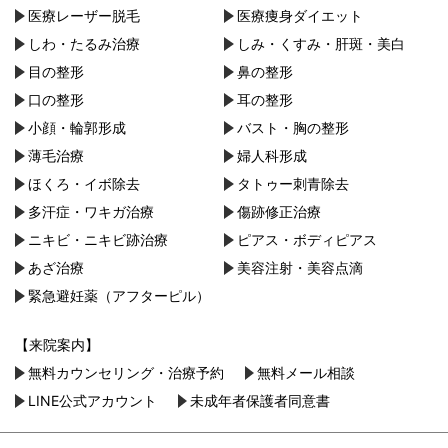
医療レーザー脱毛
医療痩身ダイエット
しわ・たるみ治療
しみ・くすみ・肝斑・美白
目の整形
鼻の整形
口の整形
耳の整形
小顔・︎輪郭形成
バスト・胸の整形
薄毛治療
婦人科形成
ほくろ・イボ除去
タトゥー刺青除去
多汗症・ワキガ治療
傷跡修正治療
ニキビ・ニキビ跡治療
ピアス・ボディピアス
あざ治療
美容注射・美容点滴
緊急避妊薬（アフターピル）
【来院案内】
無料カウンセリング・治療予約
無料メール相談
LINE公式アカウント
未成年者保護者同意書