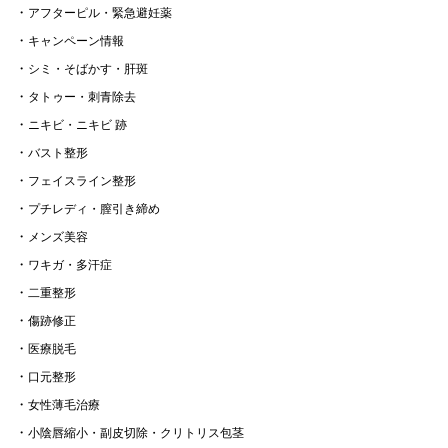
アフターピル・緊急避妊薬
キャンペーン情報
シミ・そばかす・肝斑
タトゥー・刺青除去
ニキビ・ニキビ 跡
バスト整形
フェイスライン整形
プチレディ・膣引き締め
メンズ美容
ワキガ・多汗症
二重整形
傷跡修正
医療脱毛
口元整形
女性薄毛治療
小陰唇縮小・副皮切除・クリトリス包茎