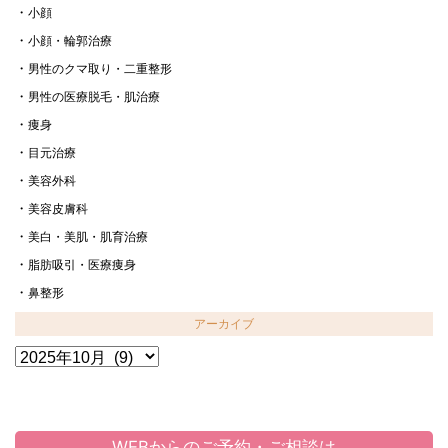
小顔
小顔・輪郭治療
男性のクマ取り・二重整形
男性の医療脱毛・肌治療
痩身
目元治療
美容外科
美容皮膚科
美白・美肌・肌育治療
脂肪吸引・医療痩身
鼻整形
アーカイブ
ア
ー
カ
イ
ブ
WEBからのご予約・ご相談は