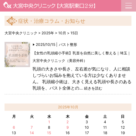
症状・治療コラム・お知らせ
大宮中央クリニック
>
2025年
>
10月
>
15日
2025/10/15 |
バスト整形
【女性の乳頭縮小手術】乳首を自然に美しく整える｜埼玉｜
大宮中央クリニック（美容外科）
乳頭の大きさや長さ、左右差が気になり、人に相談
しづらいお悩みを抱えている方は少なくありませ
ん。 乳頭縮小術は、大きく見える乳頭や長さのある
乳頭を、バスト全体との…
続きを読む
2025年10月
月
火
水
木
金
土
日
1
2
3
4
5
6
7
8
9
10
11
12
13
14
15
16
17
18
19