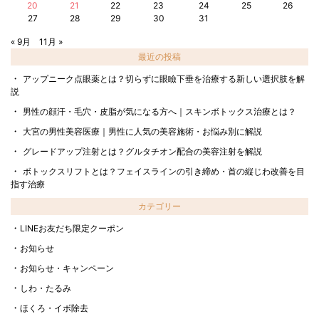
20
21
22
23
24
25
26
27
28
29
30
31
« 9月
11月 »
最近の投稿
アップニーク点眼薬とは？切らずに眼瞼下垂を治療する新しい選択肢を解
説
男性の顔汗・毛穴・皮脂が気になる方へ｜スキンボトックス治療とは？
大宮の男性美容医療｜男性に人気の美容施術・お悩み別に解説
グレードアップ注射とは？グルタチオン配合の美容注射を解説
ボトックスリフトとは？フェイスラインの引き締め・首の縦じわ改善を目
指す治療
カテゴリー
LINEお友だち限定クーポン
お知らせ
お知らせ・キャンペーン
しわ・たるみ
ほくろ・イボ除去