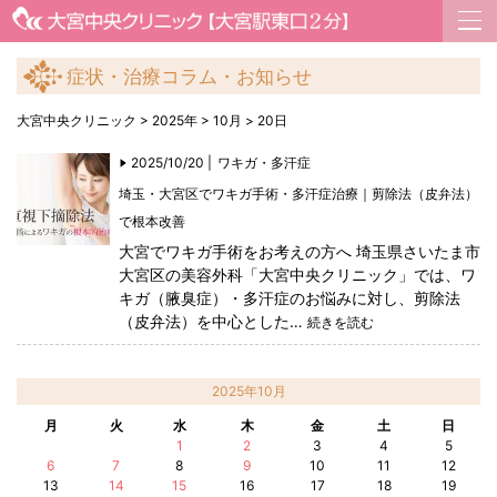
症状・治療コラム・お知らせ
大宮中央クリニック
>
2025年
>
10月
>
20日
2025/10/20 |
ワキガ・多汗症
埼玉・大宮区でワキガ手術・多汗症治療｜剪除法（皮弁法）
で根本改善
大宮でワキガ手術をお考えの方へ 埼玉県さいたま市
大宮区の美容外科「大宮中央クリニック」では、ワ
キガ（腋臭症）・多汗症のお悩みに対し、剪除法
（皮弁法）を中心とした…
続きを読む
2025年10月
月
火
水
木
金
土
日
1
2
3
4
5
6
7
8
9
10
11
12
13
14
15
16
17
18
19