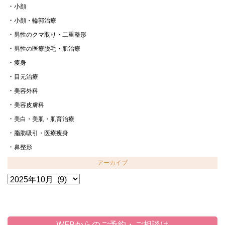
小顔
小顔・輪郭治療
男性のクマ取り・二重整形
男性の医療脱毛・肌治療
痩身
目元治療
美容外科
美容皮膚科
美白・美肌・肌育治療
脂肪吸引・医療痩身
鼻整形
アーカイブ
ア
ー
カ
イ
ブ
WEBからのご予約・ご相談は