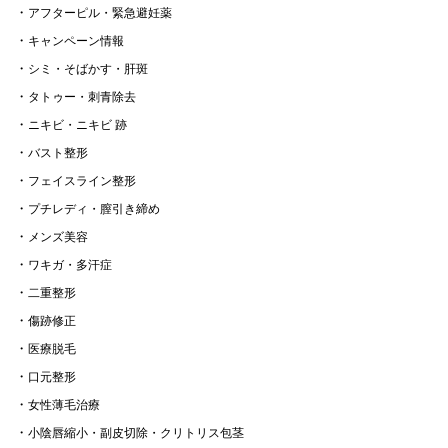
アフターピル・緊急避妊薬
キャンペーン情報
シミ・そばかす・肝斑
タトゥー・刺青除去
ニキビ・ニキビ 跡
バスト整形
フェイスライン整形
プチレディ・膣引き締め
メンズ美容
ワキガ・多汗症
二重整形
傷跡修正
医療脱毛
口元整形
女性薄毛治療
小陰唇縮小・副皮切除・クリトリス包茎