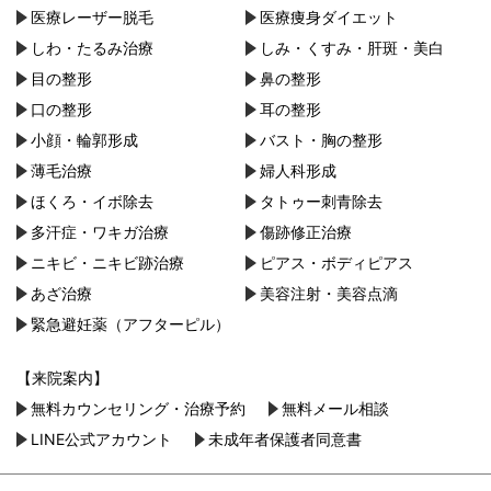
医療レーザー脱毛
医療痩身ダイエット
しわ・たるみ治療
しみ・くすみ・肝斑・美白
目の整形
鼻の整形
口の整形
耳の整形
小顔・︎輪郭形成
バスト・胸の整形
薄毛治療
婦人科形成
ほくろ・イボ除去
タトゥー刺青除去
多汗症・ワキガ治療
傷跡修正治療
ニキビ・ニキビ跡治療
ピアス・ボディピアス
あざ治療
美容注射・美容点滴
緊急避妊薬（アフターピル）
【来院案内】
無料カウンセリング・治療予約
無料メール相談
LINE公式アカウント
未成年者保護者同意書