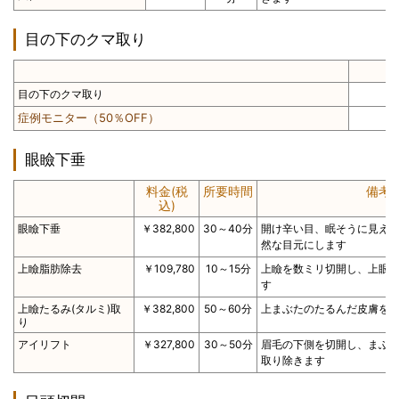
目の下のクマ取り
目の下のクマ取り
症例モニター（50％OFF）
眼瞼下垂
料金(税
所要時間
備考
込)
眼瞼下垂
￥382,800
30～40分
開け辛い目、眠そうに見え
然な目元にします
上瞼脂肪除去
￥109,780
10～15分
上瞼を数ミリ切開し、上眼
す
上瞼たるみ(タルミ)取
￥382,800
50～60分
上まぶたのたるんだ皮膚を
り
アイリフト
￥327,800
30～50分
眉毛の下側を切開し、まぶた
取り除きます