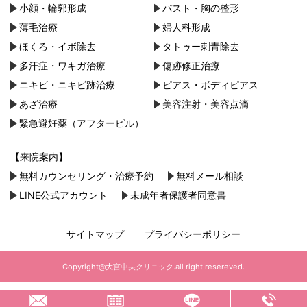
小顔・︎輪郭形成
バスト・胸の整形
薄毛治療
婦人科形成
ほくろ・イボ除去
タトゥー刺青除去
多汗症・ワキガ治療
傷跡修正治療
ニキビ・ニキビ跡治療
ピアス・ボディピアス
あざ治療
美容注射・美容点滴
緊急避妊薬（アフターピル）
【来院案内】
無料カウンセリング・治療予約
無料メール相談
LINE公式アカウント
未成年者保護者同意書
サイトマップ
プライバシーポリシー
Copyright@大宮中央クリニック.all right resereved.