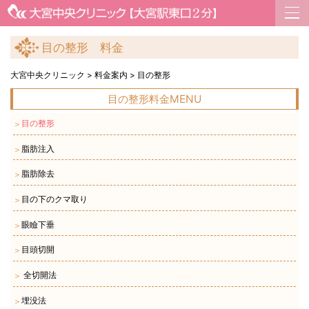
目の整形 料金
大宮中央クリニック
>
料金案内
>
目の整形
目の整形料金MENU
目の整形
＞
脂肪注入
＞
脂肪除去
＞
目の下のクマ取り
＞
眼瞼下垂
＞
目頭切開
＞
全切開法
＞
埋没法
＞