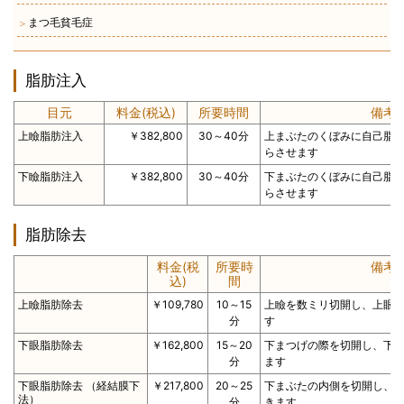
まつ毛貧毛症
＞
脂肪注入
目元
料金(税込)
所要時間
備考
上瞼脂肪注入
￥382,800
30～40分
上まぶたのくぼみに自己脂
らさせます
下瞼脂肪注入
￥382,800
30～40分
下まぶたのくぼみに自己脂
らさせます
脂肪除去
料金(税
所要時
備考
込)
間
上瞼脂肪除去
￥109,780
10～15
上瞼を数ミリ切開し、上眼
分
す
下眼脂肪除去
￥162,800
15～20
下まつげの際を切開し、下
分
ます
下眼脂肪除去 （経結膜下
￥217,800
20～25
下まぶたの内側を切開し、
法）
分
きます